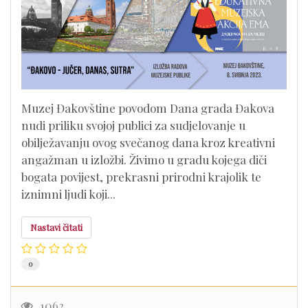
Muzej Đakovštine povodom Dana grada Đakova
nudi priliku svojoj publici za sudjelovanje u
obilježavanju ovog svečanog dana kroz kreativni
angažman u izložbi. Živimo u gradu kojega diči
bogata povijest, prekrasni prirodni krajolik te
iznimni ljudi koji...
Nastavi čitati
0
1062