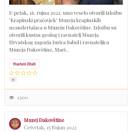
U petak, 16. rujna 2022. smo veselo otvorili izložbu
"Krapinski pračovjek" Muzeja krapinskih
neandertalaca u Muzeju Đakovštine. Izložbu su
otvorili kustos geolog i ravnatelj Muzeja
Hrvatskog zagorja Jurica Sabol i ravnateljica
Muzeja Đakovštine, Mari...
Nastavi čitati
0
1200
Muzej Đakovštine
Četvrtak, 15 Rujan 2022