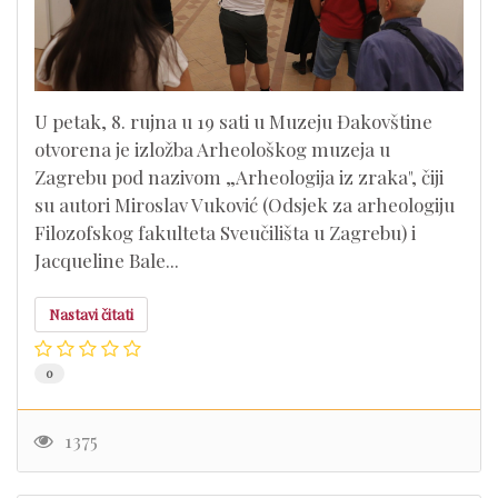
U petak, 8. rujna u 19 sati u Muzeju Đakovštine
otvorena je izložba Arheološkog muzeja u
Zagrebu pod nazivom „Arheologija iz zraka", čiji
su autori Miroslav Vuković (Odsjek za arheologiju
Filozofskog fakulteta Sveučilišta u Zagrebu) i
Jacqueline Bale...
Nastavi čitati
0
1375