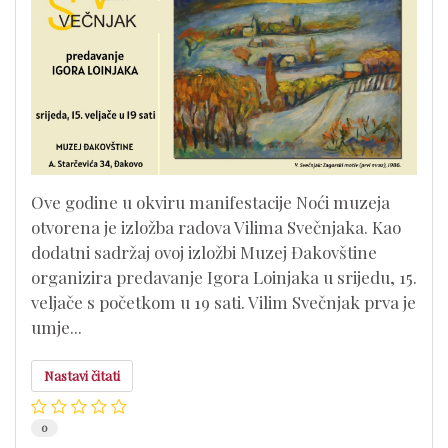
Ove godine u okviru manifestacije Noći muzeja
otvorena je izložba radova Vilima Svečnjaka. Kao
dodatni sadržaj ovoj izložbi Muzej Đakovštine
organizira predavanje Igora Loinjaka u srijedu, 15.
veljače s početkom u 19 sati. Vilim Svečnjak prva je
umje...
Nastavi čitati
0