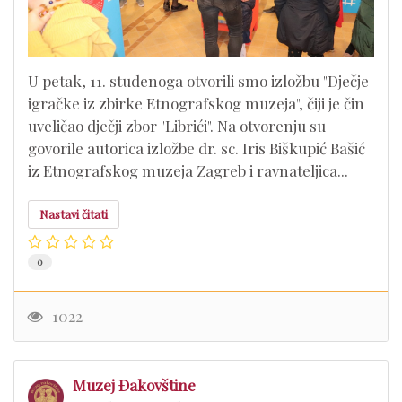
U petak, 11. studenoga otvorili smo izložbu "Dječje
igračke iz zbirke Etnografskog muzeja", čiji je čin
uveličao dječji zbor "Librići". Na otvorenju su
govorile autorica izložbe dr. sc. Iris Biškupić Bašić
iz Etnografskog muzeja Zagreb i ravnateljica...
Nastavi čitati
0
1022
Muzej Đakovštine