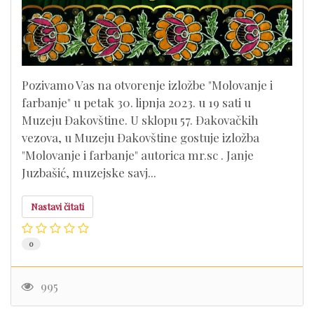
Pozivamo Vas na otvorenje izložbe "Molovanje i
farbanje" u petak 30. lipnja 2023. u 19 sati u
Muzeju Đakovštine. U sklopu 57. Đakovačkih
vezova, u Muzeju Đakovštine gostuje izložba
"Molovanje i farbanje" autorica mr.sc . Janje
Juzbašić, muzejske savj...
Nastavi čitati
0
995