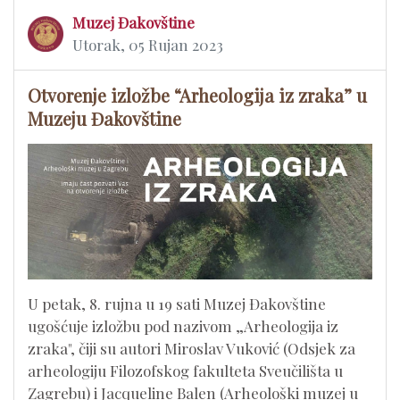
Muzej Đakovštine
Utorak, 05 Rujan 2023
Otvorenje izložbe “Arheologija iz zraka” u
Muzeju Đakovštine
U petak, 8. rujna u 19 sati Muzej Đakovštine
ugošćuje izložbu pod nazivom „Arheologija iz
zraka", čiji su autori Miroslav Vuković (Odsjek za
arheologiju Filozofskog fakulteta Sveučilišta u
Zagrebu) i Jacqueline Balen (Arheološki muzej u