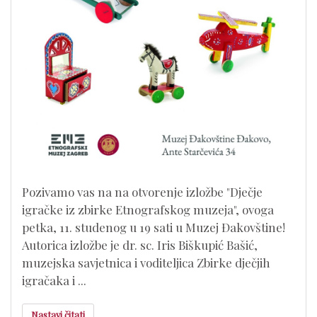
Pozivamo vas na na otvorenje izložbe "Dječje
igračke iz zbirke Etnografskog muzeja", ovoga
petka, 11. studenog u 19 sati u Muzej Đakovštine!
Autorica izložbe je dr. sc. Iris Biškupić Bašić,
muzejska savjetnica i voditeljica Zbirke dječjih
igračaka i ...
Nastavi čitati