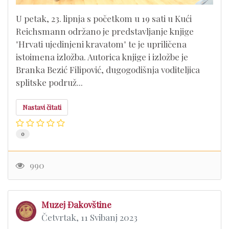
U petak, 23. lipnja s početkom u 19 sati u Kući
Reichsmann održano je predstavljanje knjige
"Hrvati ujedinjeni kravatom" te je upriličena
istoimena izložba. Autorica knjige i izložbe je
Branka Bezić Filipović, dugogodišnja voditeljica
splitske podruž...
Nastavi čitati
0
990
Muzej Đakovštine
Četvrtak, 11 Svibanj 2023