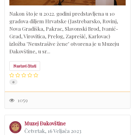
Nakon što je u 2022. godini predstavljena u 10
gradova diljem Hrvatske (Jastrebarsko, Rovinj,
Nova Gradiška, Pakrac, Slavonski Brod, Ivanić-
Grad, Virovitica, Prelog, Zaprešić, Karlovac)
izložba "Neustrašive žene" otvorena je u Muzeju
Đakovštine, u sr...
Nastavi čitati
0
1059
Muzej Đakovštine
Četvrtak, 16 Veljača 2023