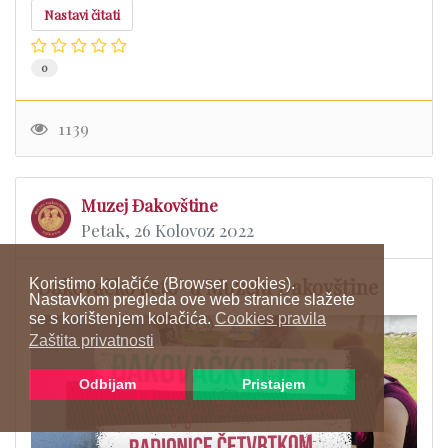
Nastavi čitati
0
1139
Muzej Đakovštine
Petak, 26 Kolovoz 2022
"Đakovačko ljeto" u Muzeju Đakovštine
Koristimo kolačiće (Browser cookies).
Nastavkom pregleda ove web stranice slažete
se s korištenjem kolačića.
Cookies pravila
Zaštita privatnosti
Odbijam
Pristajem