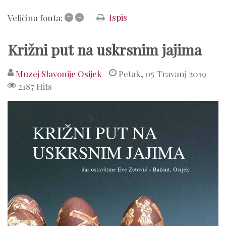
+
–
Ispis
Veličina fonta:
Križni put na uskrsnim jajima
Muzej Slavonije Osijek
Petak, 05 Travanj 2019
2187 Hits