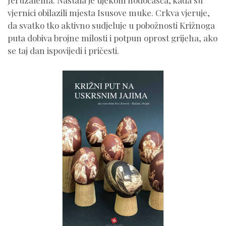
Jeruzalema. Nastala je tijekom hodočašća, kada su
vjernici obilazili mjesta Isusove muke. Crkva vjeruje,
da svatko tko aktivno sudjeluje u pobožnosti Križnoga
puta dobiva brojne milosti i potpun oprost grijeha, ako
se taj dan ispovijedi i pričesti.