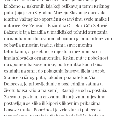
izloženo 14 uskrsnih jaja koji oslikavaju temu Križnog
puta. Jaja je 2018. godine Muzeju Slavonije darovala
Marina Vaštag kao oporučnu ostavštinu svoje majke i
autorice Eve Zetović – Bažant iz Osijeka. Gđa Zetović –
Bažant je jaja izradila u tradicijskoj tehnici struganja
na ispuhanim i lukovinom obojanim jajima. Intenzivno
se bavila mnogim tradicijskim i suvremenim
tehnikama, a posebno je mjesto u njezinom srcu
imala slovačka ornamentika. Križni put je pobožnost
na spomen Isusove muke, od trenutka kada Isusa
osuđuju na smrt do polaganja Isusova tijela u grob.
Stanice križnog puta, također poznate kao Via
Dolorosa, je pripovijedanje o posljednjim satima u
životu Isusa Krista na zemlji. Sastoji se od 14 postaja.
Za svaku postaju, u crkvama ili na javnim mjestima
postavljaju se slike ili kipovi s likovnim prikazima
Isusove muke. Pobožnost je vrlo stara i potječe iz