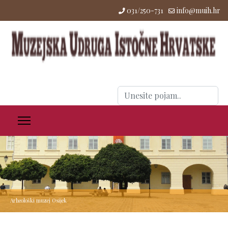
031/250-731
info@muih.hr
Traži
...
Arheološki muzej Osijek