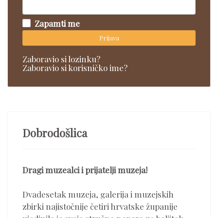
Zapamti me
Prijava
Zaboravio si lozinku?
Zaboravio si korisničko ime?
Dobrodošlica
Dragi muzealci i prijatelji muzeja!
Dvadesetak muzeja, galerija i muzejskih
zbirki najistočnije četiri hrvatske županije