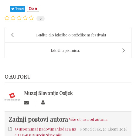
Tweet
0
Budite dio izložbe o požeškom festivalu
Izložba pisanica.
O AUTORU
Muzej Slavonije Osijek
Zadnji postovi autora
Više objava od autora
O usponima i padovima vladara na
Ponedjeljak, 29 Lipanj 2026
OLJK-u u Muzeju Slavonije