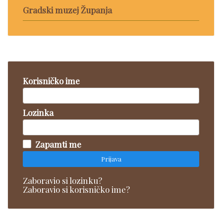
Gradski muzej Županja
Korisničko ime
Lozinka
Zapamti me
Prijava
Zaboravio si lozinku?
Zaboravio si korisničko ime?