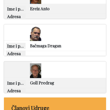
Ereiz Anto
Bačmaga Dragan
Goll Predrag
Članovi Udruge