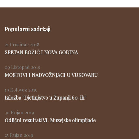
Popularni sadržaji
21 Prosinac 2018
SRETAN BOŽIĆ I NOVA GODINA
09 Listopad 2019
MOSTOVI I NADVOŽNJACI U VUKOVARU
19 Kolovoz 2019
Izložba ''Djetinjstvo u Županji 60-ih''
30 Rujan 2019
Odlični rezultati VI. Muzejske olimpijade
25 Rujan 2019