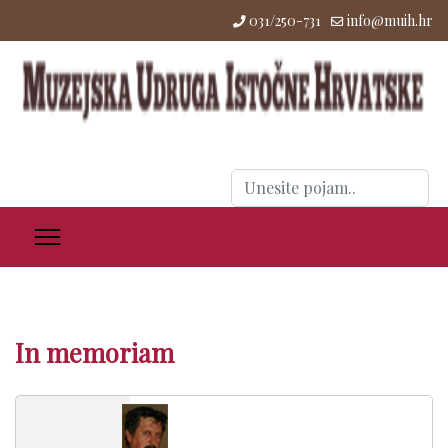
031/250-731
info@muih.hr
Traži
...
In memoriam