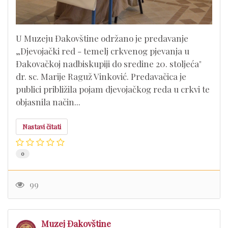
U Muzeju Đakovštine održano je predavanje
„Djevojački red - temelj crkvenog pjevanja u
Đakovačkoj nadbiskupiji do sredine 20. stoljeća"
dr. sc. Marije Raguž Vinković. Predavačica je
publici približila pojam djevojačkog reda u crkvi te
objasnila način...
Nastavi čitati
0
99
Muzej Đakovštine