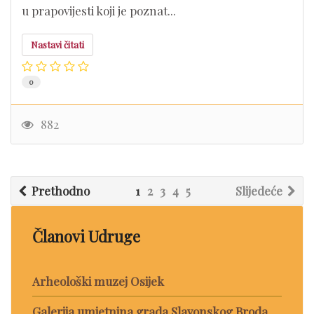
u prapovijesti koji je poznat...
Nastavi čitati
0
882
Prethodno
1
2
3
4
5
Slijedeće
Članovi Udruge
Arheološki muzej Osijek
Galerija umjetnina grada Slavonskog Broda