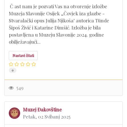
Č ast nam je pozvati Vas na otvorenje izložbe
Muzeja Slavonije Osijek „Čovjek iza glazbe -
Stvaralački opus Julija Njikoša" autorica Tünde
Šipoš Živić i Katarine Dimšić. Izložba je bila
postavljena u Muzeju Slavonije 2024. godine
obilježavajući...
Nastavi čitati
0
549
Muzej Đakovštine
Petak, 02 Svibanj 2025