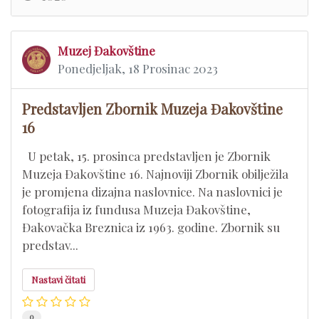
Muzej Đakovštine
Ponedjeljak, 18 Prosinac 2023
Predstavljen Zbornik Muzeja Đakovštine
16
U petak, 15. prosinca predstavljen je Zbornik
Muzeja Đakovštine 16. Najnoviji Zbornik obilježila
je promjena dizajna naslovnice. Na naslovnici je
fotografija iz fundusa Muzeja Đakovštine,
Đakovačka Breznica iz 1963. godine. Zbornik su
predstav...
Nastavi čitati
0