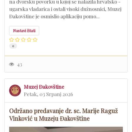
na dvorsku povorku u kojoj se nalazila hrvatsko -
ugarska vladarica i ostali visoki dužnosnici, Muzej
Đakovštine je osmislio aplikaciju pomo...
Nastavi čitati
0
43
Muzej Đakovštine
Petak, 03 Srpanj 2026
Održano predavanje dr. sc. Marije Raguž
Vinković u Muzeju Đakovštine