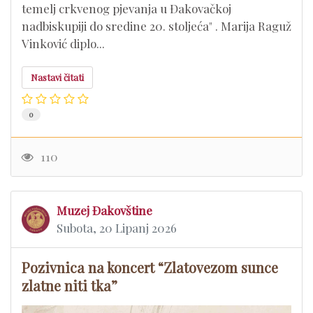
temelj crkvenog pjevanja u Đakovačkoj
nadbiskupiji do sredine 20. stoljeća" . Marija Raguž
Vinković diplo...
Nastavi čitati
0
110
Muzej Đakovštine
Subota, 20 Lipanj 2026
Pozivnica na koncert “Zlatovezom sunce
zlatne niti tka”