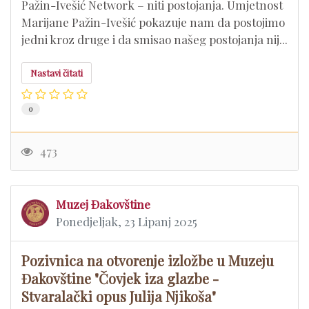
Pažin-Ivešić Network – niti postojanja. Umjetnost
Marijane Pažin-Ivešić pokazuje nam da postojimo
jedni kroz druge i da smisao našeg postojanja nij...
Nastavi čitati
0
473
Muzej Đakovštine
Ponedjeljak, 23 Lipanj 2025
Pozivnica na otvorenje izložbe u Muzeju
Đakovštine "Čovjek iza glazbe -
Stvaralački opus Julija Njikoša"