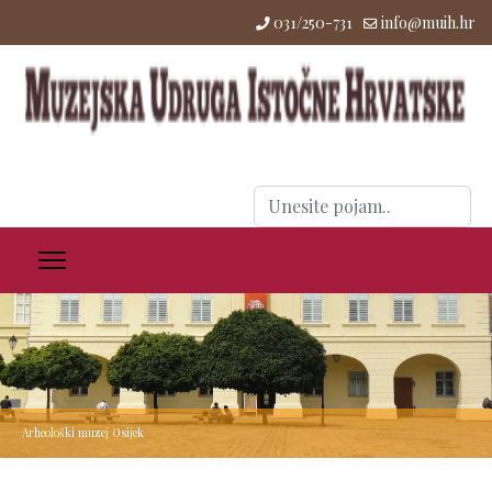
031/250-731
info@muih.hr
Traži
...
Arheološki muzej Osijek