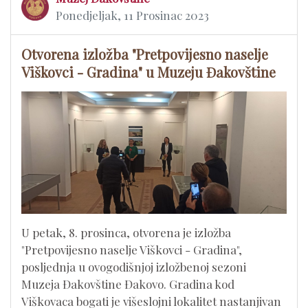
Ponedjeljak, 11 Prosinac 2023
Otvorena izložba "Pretpovijesno naselje
Viškovci - Gradina" u Muzeju Đakovštine
U petak, 8. prosinca, otvorena je izložba
"Pretpovijesno naselje Viškovci - Gradina",
posljednja u ovogodišnjoj izložbenoj sezoni
Muzeja Đakovštine Đakovo. Gradina kod
Viškovaca bogati je višeslojni lokalitet nastanjivan