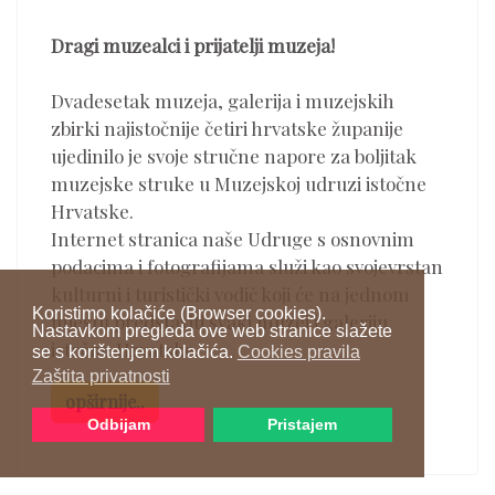
Dragi muzealci i prijatelji muzeja!
Dvadesetak muzeja, galerija i muzejskih
zbirki najistočnije četiri hrvatske županije
ujedinilo je svoje stručne napore za boljitak
muzejske struke u Muzejskoj udruzi istočne
Hrvatske.
Internet stranica naše Udruge s osnovnim
podacima i fotografijama služi kao svojevrstan
kulturni i turistički vodič koji će na jednom
Koristimo kolačiće (Browser cookies).
mjestu predstaviti svaki muzej i galeriju
Nastavkom pregleda ove web stranice slažete
istočne Hrvatske.
se s korištenjem kolačića.
Cookies pravila
Zaštita privatnosti
opširnije..
Odbijam
Pristajem