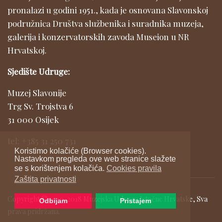
pronalazi u godini 1951., kada je osnovana Slavonskoj
podružnica Društva službenika i suradnika muzeja,
galerija i konzervatorskih zavoda Museion u NR
Hrvatskoj.
Sjedište Udruge:
Muzej Slavonije
Trg Sv. Trojstva 6
31 000 Osijek
tel: +385 31 250 731
Koristimo kolačiće (Browser cookies).
Nastavkom pregleda ove web stranice slažete
se s korištenjem kolačića.
Cookies pravila
Zaštita privatnosti
Copyright © 2010-2018 Muzejska Udruga Istočne Hrvatske, Sva
Odbijam
Pristajem
prava pridržana.