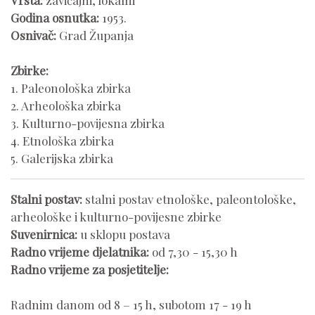
Godina osnutka:
1953.
Osnivač:
Grad Županja
Zbirke:
1. Paleonološka zbirka
2. Arheološka zbirka
3. Kulturno-povijesna zbirka
4. Etnološka zbirka
5. Galerijska zbirka
Stalni postav:
stalni postav etnološke, paleontološke,
arheološke i kulturno-povijesne zbirke
Suvenirnica:
u sklopu postava
Radno vrijeme djelatnika:
od 7,30 - 15,30 h
Radno vrijeme za posjetitelje:
Radnim danom od 8 – 15 h, subotom 17 - 19 h