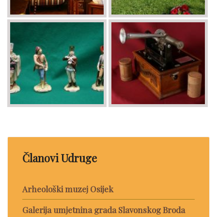
Članovi Udruge
Arheološki muzej Osijek
Galerija umjetnina grada Slavonskog Broda