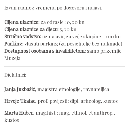
Izvan radnog vremena po dogovoru i najavi.
Cijena ulaznice:
za odrasle 10,00 kn
Cijena ulaznice za djecu
: 5,00 kn
Stručno vodstvo:
uz najavu, za veće skupine - 100 kn
Parking:
vlastiti parking (za posjetitelje bez naknade)
Dostupnost osobama s invaliditetom:
samo prizemlje
Muzeja
Djelatnici:
Janja Juzbašić
, magistra etnologije, ravnateljica
Hrvoje Tkalac
, prof. povijesti; dipl. arheolog, kustos
Marta Huber
, mag.hist.; mag. ethnol. et anthrop.,
kustos