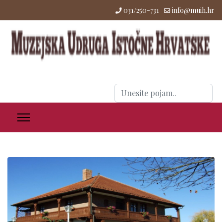
031/250-731
info@muih.hr
Traži
...