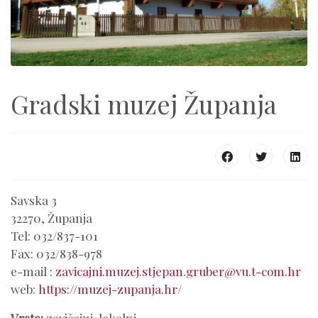
Gradski muzej Županja
Savska 3
32270, Županja
Tel: 032/837-101
Fax: 032/838-978
e-mail :
zavicajni.muzej.stjepan.gruber@vu.t-com.hr
web:
https://muzej-zupanja.hr/
Vrsta:
zavičajni, lokalni