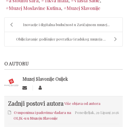
a stotinu šara
Tikva mala
Vlasta Šabić
Muzej Moslavine Kutina
Muzej Slavonije
Inovacije i digitalna budućnost u Zavičajnom muzej...
Obilježavanje godišnjice povratka Gradskog muzeja ...
O AUTORU
Muzej Slavonije Osijek
Zadnji postovi autora
Više objava od autora
O usponima i padovima vladara na
Ponedjeljak, 29 Lipanj 2026
OLJK-u u Muzeju Slavonije