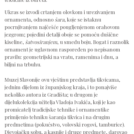
Ukras se izvodi crtanjem olovkom i urezivanjem
ornamenta, odnosno
šara
, koje se istaknu
pocrnjivanjem najčešće pougljenjenom orahovom
jezgrom; pojedini detalji oboje se pomoću dušične
kiseline,
šatvosiranjem
, u smeđu boju
.
Bogat i raznolik
ornament je uglavnom raspoređen po nepisanom
pravilu: geometrijski na vratu, ramenima i dnu, a
biljni na trbuhu.
Muzej Slavonije ovu vještinu predstavlja tikvicama,
jednim dijelom iz županjskog kraja, i to ponajviše
nekoliko autora iz Gradišta; u drugom je
dijelukolekcija učitelja Vladoja Ivakića, koji je kao
promicatelj tradicijske tehnike i ornamentike
primijenio tehniku šaranja tikvica i na drugim
predmetima (pokućstvo, volovski rogovi, tamburice).
Djevojačku sobu, a kasnije i druge predmete, darovao