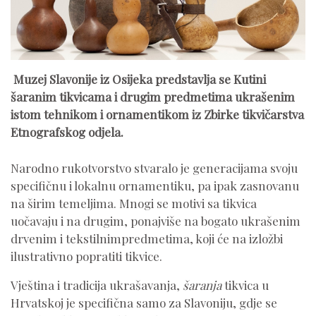
Muzej Slavonije iz Osijeka predstavlja se Kutini
šaranim tikvicama i drugim predmetima ukrašenim
istom tehnikom i ornamentikom iz Zbirke tikvičarstva
Etnografskog odjela.
Narodno rukotvorstvo stvaralo je generacijama svoju
specifičnu i lokalnu ornamentiku, pa ipak zasnovanu
na širim temeljima. Mnogi se motivi sa tikvica
uočavaju i na drugim, ponajviše na bogato ukrašenim
drvenim i tekstilnimpredmetima, koji će na izložbi
ilustrativno popratiti tikvice.
Vještina i tradicija ukrašavanja,
šaranja
tikvica u
Hrvatskoj je specifična samo za Slavoniju, gdje se