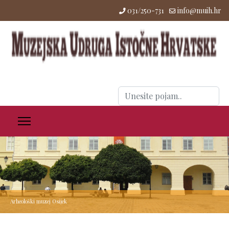
031/250-731
info@muih.hr
Traži
...
Arheološki muzej Osijek