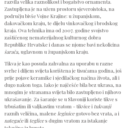
razvila velika raznolikost i bogatstvo ornamenta.
Zastupljena je na užem prostoru sjeveroistoka, na
području bivše Vojne Krajine: u županjskom,
đakovačkom kraju, te dijelu vinkovačkog i brodskog
kraja. Ova tehnika ima od 2007. godine svojstvo
zaštićenog nematerijalnog kulturnog dobra
Republike Hrvatske i danas se njome bavi nekolicina
šarača
, uglavnom u županjskom kraju.
Tikva je kao posuda zahvalna za uporabu u razne
svrhe i diljem svijeta korištena je tisućama godina, još
prije pojave keramike i sjedilačkog načina života, ali i
dugo nakon toga. Iako je najčešće bila bez ukrasa, na
mnogim je stranama svijeta bilo zastupljeno i njihovo
ukrašavanje. Za šaranje se u Slavoniji koriste tikve s
trbušatim ili valjkastim vratom - tikvice i
tukvanji
raznih veličina, malene
leginice
gotovo bez vrata, a i
nategače
ili
teglice
s dugim vratom za istakanje
tekućine iz bureta.