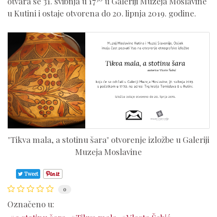
otvara se 31. svibnja u 17
u Galeriji Muzeja Moslavine
u Kutini i ostaje otvorena do 20. lipnja 2019. godine.
"Tikva mala, a stotinu šara" otvorenje izložbe u Galeriji
Muzeja Moslavine
Tweet
0
Označeno u: