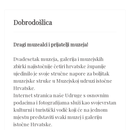
Dobrodošlica
Dragi muzealci i prijatelji muzeja!
Dvadesetak muzeja, galerija i muzejskih
zbirki najistočnije četiri hrvatske županije
ujedinilo je svoje stručne napore za boljitak
muzejske struke u Muzejskoj udruzi istočne
Hrvatske.
Internet stranica naše Udruge s osnovnim
podacima i fotografijama služi kao svojevrstan
kulturni i turistički vodič koji će na jednom
mjestu predstaviti svaki muzej i galeriju
istočne Hrvatske.