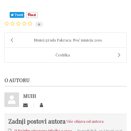
Tweet
0
Muzej grada Pakraca. Noć muzeja 2019.
Čestitka
O AUTORU
MUIH
Zadnji postovi autora
Više objava od autora
U Pečuhu otvorena izložba o 1100
Ponedjeljak, 01 Lipanj 2026