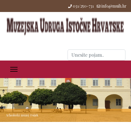
031/250-731
info@muih.hr
Traži
...
Arheološki muzej Osijek