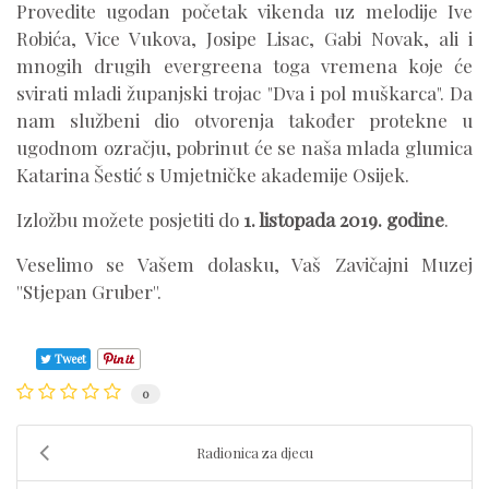
Provedite ugodan početak vikenda uz melodije Ive
Robića, Vice Vukova, Josipe Lisac, Gabi Novak, ali i
mnogih drugih evergreena toga vremena koje će
svirati mladi županjski trojac "Dva i pol muškarca". Da
nam službeni dio otvorenja također protekne u
ugodnom ozračju, pobrinut će se naša mlada glumica
Katarina Šestić s Umjetničke akademije Osijek.
Izložbu možete posjetiti do
1. listopada 2019. godine
.
Veselimo se Vašem dolasku, Vaš Zavičajni Muzej
''Stjepan Gruber''.
Tweet
0
Radionica za djecu