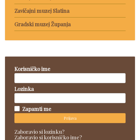
Zavičajni muzej Slatina
Gradski muzej Županja
Korisničko ime
Lozinka
Zapamti me
Prijava
Zaboravio si lozinku?
Zaboravio si korisničko ime?