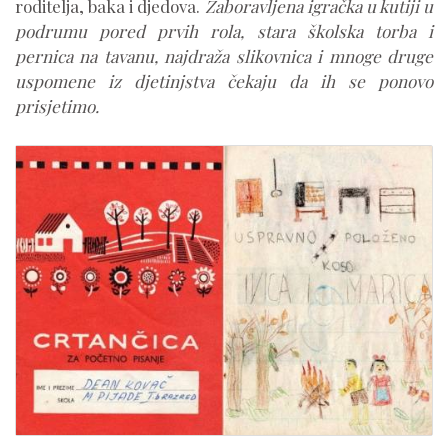
roditelja, baka i djedova.
Zaboravljena igračka u kutiji u
podrumu pored prvih rola, stara školska torba i
pernica na tavanu, najdraža slikovnica i mnoge druge
uspomene iz djetinjstva čekaju da ih se ponovo
prisjetimo.