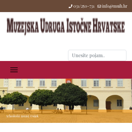
031/250-731
info@muih.hr
Traži
...
Arheološki muzej Osijek