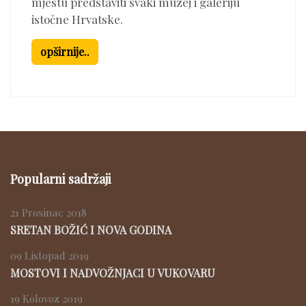
mjestu predstaviti svaki muzej i galeriju
istočne Hrvatske.
opširnije..
Popularni sadržaji
21 Prosinac 2018
SRETAN BOŽIĆ I NOVA GODINA
09 Listopad 2019
MOSTOVI I NADVOŽNJACI U VUKOVARU
19 Kolovoz 2019