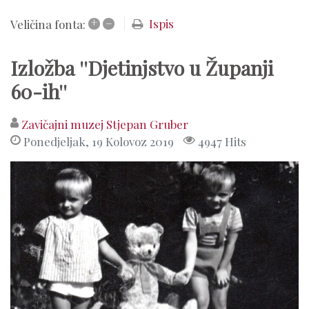
+
–
Ispis
Veličina fonta:
Izložba ''Djetinjstvo u Županji
60-ih''
Zavičajni muzej Stjepan Gruber
Ponedjeljak, 19 Kolovoz 2019
4947 Hits