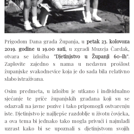
Prigodom Dana grada Županja, u
petak 23. kolovoza
2019. godine u 19.00 sati
, u zgradi Muzeja Čardak,
otvara se izložba
''Djetinjstvo u Županji 60-ih''
.
Zaplovite zajedno s nama u nedavnu prošlost
županjske svakodnevice koja je do sada bila relativno
slabo istraživana.
Osim predmeta, u izložbu je utkano i individualno
sjećanje te priče županjskih građana koji su se
odazvali na javne pozive i tako pripomogli ostvarenju
iste. Djetinjstvo je najljepše razdoblje u životu čovjeka,
a ova tema bi jednako tako mogla privući i najmlađi
uzrast kako bi se upoznali s djetinjstvom svojih