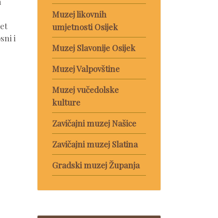
h
Muzej likovnih
et
umjetnosti Osijek
sni i
Muzej Slavonije Osijek
Muzej Valpovštine
Muzej vučedolske
kulture
Zavičajni muzej Našice
Zavičajni muzej Slatina
Gradski muzej Županja