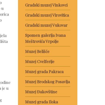
o
Gradski muzej Vinkovci
o u
torica
Gradski muzej Virovitica
o
Gradski muzej Vukovar
Spomen galerija Ivana
jela
lišta
Meštrovića Vrpolje
Muzej Belišće
Muzej Cvelferije
Muzej grada Pakraca
Muzej Brodskog Posavlja
godine
 je u
Muzej Đakovštine
g
Muzej grada Iloka