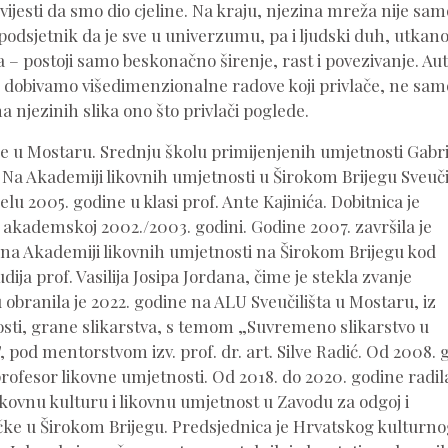
svijesti da smo dio cjeline. Na kraju, njezina mreža nije sam
: podsjetnik da je sve u univerzumu, pa i ljudski duh, utkan
a – postoji samo beskonačno širenje, rast i povezivanje. Au
čin dobivamo višedimenzionalne radove koji privlače, ne sam
a njezinih slika ono što privlači poglede.
ne u Mostaru. Srednju školu primijenjenih umjetnosti Gabri
 Na Akademiji likovnih umjetnosti u Širokom Brijegu Sveuči
u 2005. godine u klasi prof. Ante Kajinića. Dobitnica je
akademskoj 2002./2003. godini. Godine 2007. završila je
a na Akademiji likovnih umjetnosti na Širokom Brijegu kod
dija prof. Vasilija Josipa Jordana, čime je stekla zvanje
 obranila je 2022. godine na ALU Sveučilišta u Mostaru, iz
osti, grane slikarstva, s temom „Suvremeno slikarstvo u
 pod mentorstvom izv. prof. dr. art. Silve Radić. Od 2008. 
profesor likovne umjetnosti. Od 2018. do 2020. godine radila
likovnu kulturu i likovnu umjetnost u Zavodu za odgoj i
e u Širokom Brijegu. Predsjednica je Hrvatskog kulturno