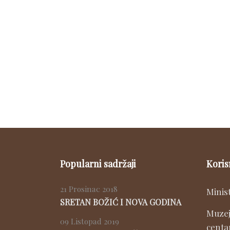
Popularni sadržaji
Koris
21 Prosinac 2018
Minis
SRETAN BOŽIĆ I NOVA GODINA
Muzej
09 Listopad 2019
centa