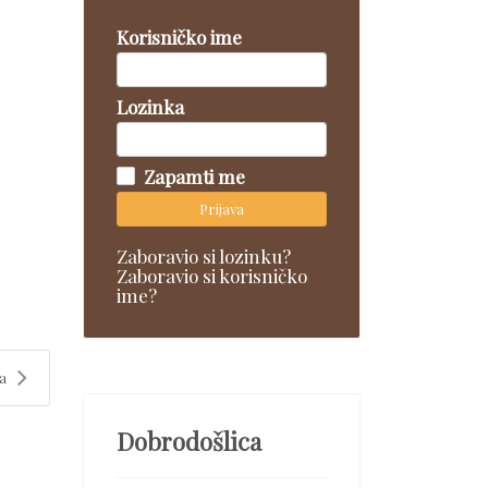
Korisničko ime
Lozinka
Zapamti me
Prijava
Zaboravio si lozinku?
Zaboravio si korisničko
ime?
a
Dobrodošlica