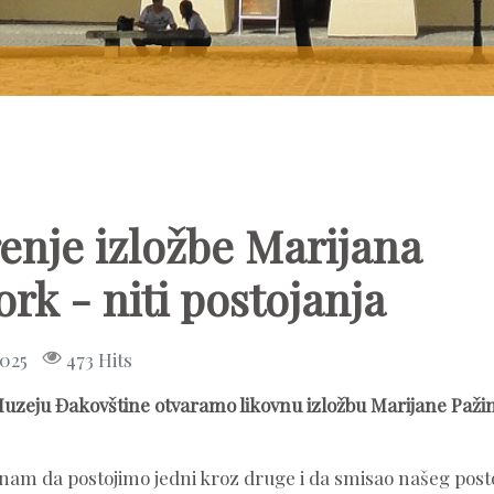
enje izložbe Marijana
rk - niti postojanja
2025
473 Hits
u Muzeju Đakovštine otvaramo likovnu izložbu Marijane Paži
nam da postojimo jedni kroz druge i da smisao našeg post