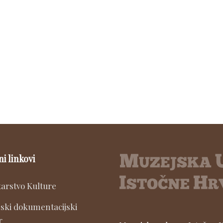
ni linkovi
tarstvo Kulture
ski dokumentacijski
r