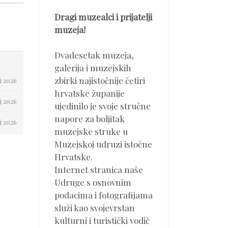
Dragi muzealci i prijatelji
muzeja!
Dvadesetak muzeja,
galerija i muzejskih
zbirki najistočnije četiri
j 2026
hrvatske županije
j 2026
ujedinilo je svoje stručne
napore za boljitak
j 2026
muzejske struke u
Muzejskoj udruzi istočne
Hrvatske.
Internet stranica naše
Udruge s osnovnim
podacima i fotografijama
služi kao svojevrstan
kulturni i turistički vodič