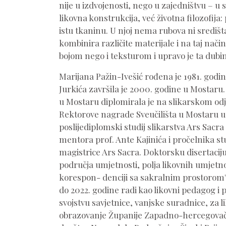
nije u izdvojenosti, nego u zajedništvu – u 
likovna konstrukcija, već životna filozofija
istu tkaninu. U njoj nema rubova ni središt
kombinira različite materijale i na taj na
bojom nego i teksturom i upravo je ta dubin
Marijana Pažin-Ivešić rođena je 1981. godi
Jurkića završila je 2000. godine u Mostaru.
u Mostaru diplomirala je na slikarskom odjel
Rektorove nagrade Sveučilišta u Mostaru u 
poslijediplomski studij slikarstva Ars Sacr
mentora prof. Ante Kajinića i pročelnika stu
magistrice Ars Sacra. Doktorsku disertaciju
područja umjetnosti, polja likovnih umjetn
korespon- denciji sa sakralnim prostorom",
do 2022. godine radi kao likovni pedagog i 
svojstvu savjetnice, vanjske suradnice, za 
obrazovanje Županije Zapadno-hercegovačk