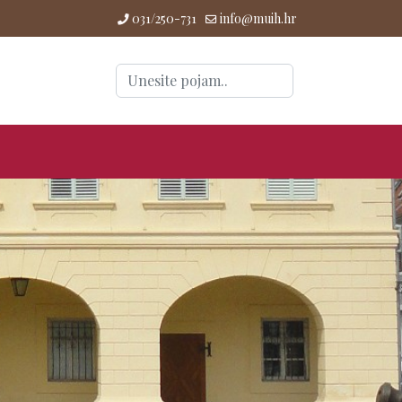
031/250-731
info@muih.hr
Traži
...