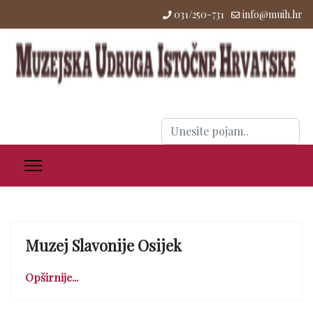
031/250-731
info@muih.hr
Traži
...
Muzej Slavonije Osijek
Opširnije...