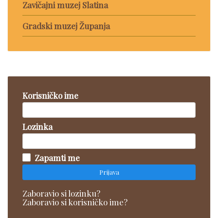
Zavičajni muzej Slatina
Gradski muzej Županja
Korisničko ime
Lozinka
Zapamti me
Prijava
Zaboravio si lozinku?
Zaboravio si korisničko ime?