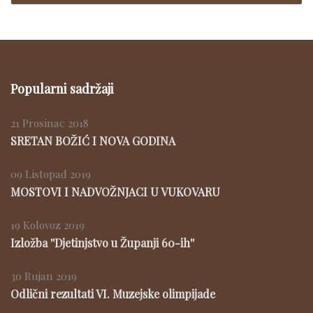
Popularni sadržaji
21 Prosinac 2018
SRETAN BOŽIĆ I NOVA GODINA
09 Listopad 2019
MOSTOVI I NADVOŽNJACI U VUKOVARU
19 Kolovoz 2019
Izložba ''Djetinjstvo u Županji 60-ih''
30 Rujan 2019
Odlični rezultati VI. Muzejske olimpijade