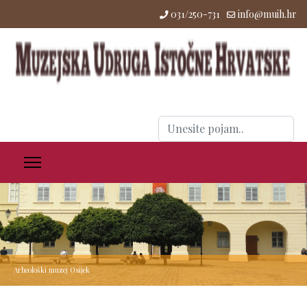
031/250-731
info@muih.hr
Traži
...
Arheološki muzej Osijek