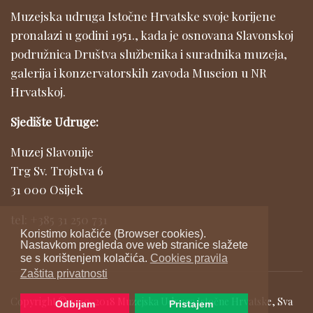
Muzejska udruga Istočne Hrvatske svoje korijene
pronalazi u godini 1951., kada je osnovana Slavonskoj
podružnica Društva službenika i suradnika muzeja,
galerija i konzervatorskih zavoda Museion u NR
Hrvatskoj.
Sjedište Udruge:
Muzej Slavonije
Trg Sv. Trojstva 6
31 000 Osijek
tel: +385 31 250 731
Koristimo kolačiće (Browser cookies).
Nastavkom pregleda ove web stranice slažete
se s korištenjem kolačića.
Cookies pravila
Zaštita privatnosti
Copyright © 2010-2018 Muzejska Udruga Istočne Hrvatske, Sva
Odbijam
Pristajem