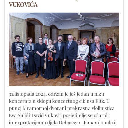
VUKOVIĆA
31.listopada 2024. održan je još jedan u nizu
koncerata u sklopu koncertnog ciklusa Eltz. U
punoj Mramornoj dvorani prekrasna violinistica
Eva Šulić i David Vuković posjetitelje se očarali
interpretacijama djela Debussya , Papandopula i