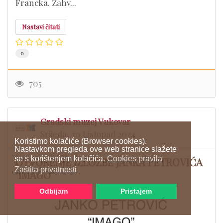
Francka. Zahv...
Nastavi čitati
0
705
Gradski muzej Vukovar
Srijeda, 30 Listopad 2024
Koristimo kolačiće (Browser cookies).
Nastavkom pregleda ove web stranice slažete
se s korištenjem kolačića.
Cookies pravila
OTVORENJE IZLOŽBE JANKA PETROVIĆA
Zaštita privatnosti
"IMAGO"
Odbijam
Pristajem