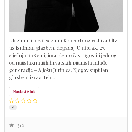
Ulazimo u novu sezonu Koncertnog ciklusa Eltz
uz izniman glazbeni događaj! U utorak, 27.
siječnja u 18 sati, imat ćemo čast ugostiti jednog
od najistaknutijih hrvatskih pijanista mlađe
generacije – Aljošu Jurinića. Njegov suptilan
glazbeni izraz, teh...
Nastavi čitati
0
312