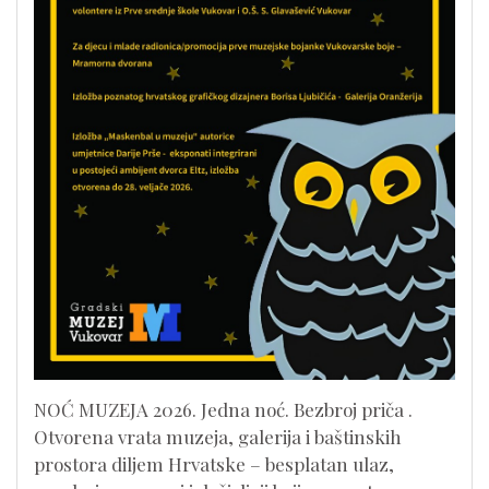
NOĆ MUZEJA 2026. Jedna noć. Bezbroj priča .
Otvorena vrata muzeja, galerija i baštinskih
prostora diljem Hrvatske – besplatan ulaz,