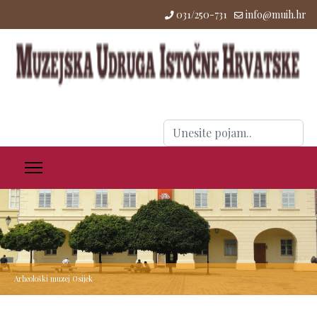
031/250-731
info@muih.hr
Traži
...
Arheološki muzej Osijek