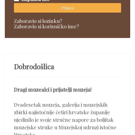
Prijava
Zaboravio si lozinku?
Zaboravio si korisničko ime?
Dobrodošlica
Dragi muzealci i prijatelji muzeja!
Dvadesetak muzeja, galerija i muzejskih
zbirki najistočnije četiri hrvatske županije
ujedinilo je svoje stručne napore za boljitak
muzejske struke u Muzejskoj udruzi istočne
Hrvatske.