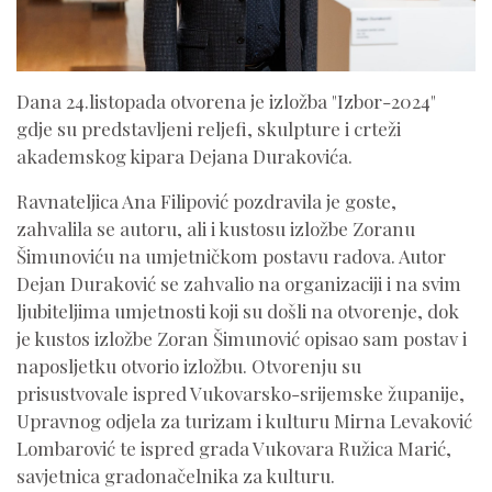
Dana 24.listopada otvorena je izložba "Izbor-2024"
gdje su predstavljeni reljefi, skulpture i crteži
akademskog kipara Dejana Durakovića.
Ravnateljica Ana Filipović pozdravila je goste,
zahvalila se autoru, ali i kustosu izložbe Zoranu
Šimunoviću na umjetničkom postavu radova. Autor
Dejan Duraković se zahvalio na organizaciji i na svim
ljubiteljima umjetnosti koji su došli na otvorenje, dok
je kustos izložbe Zoran Šimunović opisao sam postav i
naposljetku otvorio izložbu.
Otvorenju su
prisustvovale ispred Vukovarsko-srijemske županije,
Upravnog odjela za turizam i kulturu Mirna Levaković
Lombarović te ispred grada Vukovara Ružica Marić,
savjetnica gradonačelnika za kulturu.