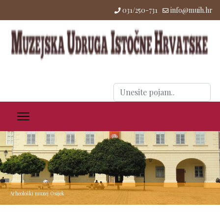
031/250-731
info@muih.hr
Traži
...
Arheološki muzej Osijek