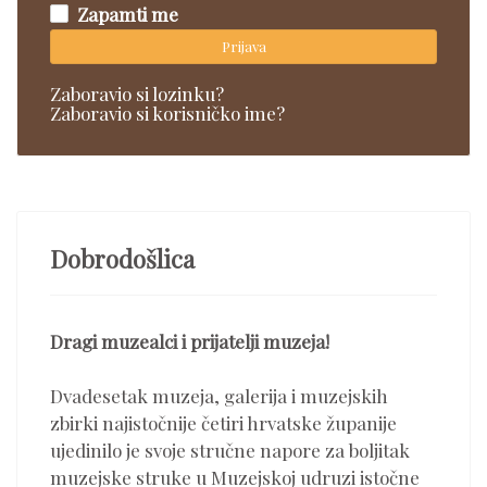
Zapamti me
Prijava
Zaboravio si lozinku?
Zaboravio si korisničko ime?
Dobrodošlica
Dragi muzealci i prijatelji muzeja!
Dvadesetak muzeja, galerija i muzejskih
zbirki najistočnije četiri hrvatske županije
ujedinilo je svoje stručne napore za boljitak
muzejske struke u Muzejskoj udruzi istočne