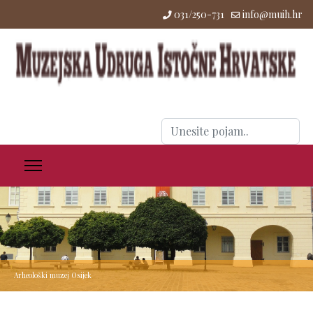
031/250-731
info@muih.hr
Traži
...
Arheološki muzej Osijek