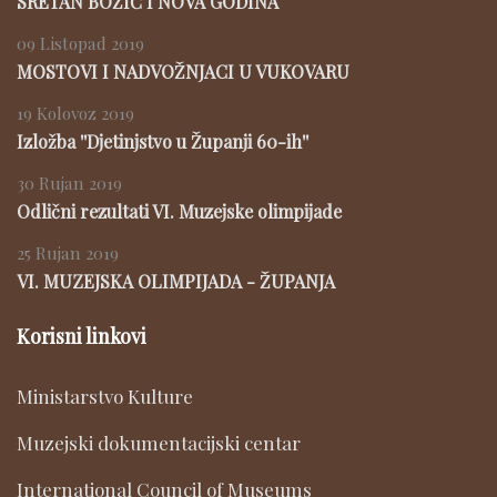
SRETAN BOŽIĆ I NOVA GODINA
09 Listopad 2019
MOSTOVI I NADVOŽNJACI U VUKOVARU
19 Kolovoz 2019
Izložba ''Djetinjstvo u Županji 60-ih''
30 Rujan 2019
Odlični rezultati VI. Muzejske olimpijade
25 Rujan 2019
VI. MUZEJSKA OLIMPIJADA - ŽUPANJA
Korisni linkovi
Ministarstvo Kulture
Muzejski dokumentacijski centar
International Council of Museums