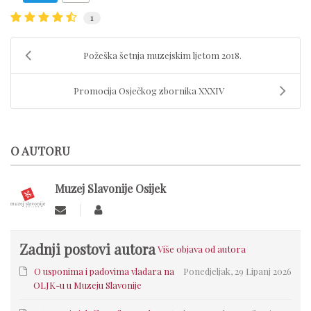
1
​Požeška šetnja muzejskim ljetom 2018.
Promocija Osječkog zbornika XXXIV
O AUTORU
Muzej Slavonije Osijek
Zadnji postovi autora
Više objava od autora
O usponima i padovima vladara na
Ponedjeljak, 29 Lipanj 2026
OLJK-u u Muzeju Slavonije