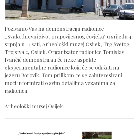
Pozivamo Vas na demonstraciju radionice
„Svakodnevni život prapovijesnog čovjeka" u
srijedu 4.
srpnja u 11 sati, Arheološki muzej Osijek, Trg Svetog
Trojstva 2, Osijek.
Organizator radionice Tomislav
Ivančić demonstrirati će neke aspekte
eksperimentalne radionice koja će se održati na
jezeru Borovik. Tom prilikom će se zainteresirani
moći informirati o svim detaljima vezanima za
radionicu.
Arheološki muzej Osijek