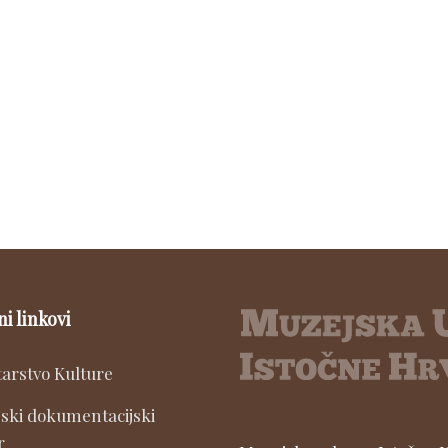
ni linkovi
tarstvo Kulture
ski dokumentacijski
r