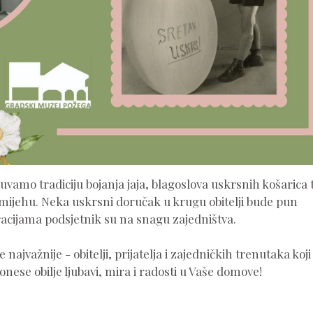
amo tradiciju bojanja jaja, blagoslova uskrsnih košarica 
smijehu. Neka uskrsni doručak u krugu obitelji bude pun
racijama podsjetnik su na snagu zajedništva.
 najvažnije - obitelji, prijatelja i zajedničkih trenutaka koji
nese obilje ljubavi, mira i radosti u Vaše domove!