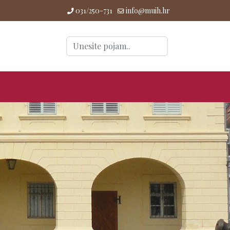
031/250-731
info@muih.hr
Traži
...