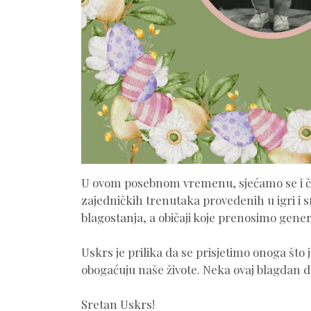
U ovom posebnom vremenu, sjećamo se i čuv
zajedničkih trenutaka provedenih u igri i 
blagostanja, a običaji koje prenosimo gene
Uskrs je prilika da se prisjetimo onoga što je
obogaćuju naše živote. Neka ovaj blagdan do
Sretan Uskrs!