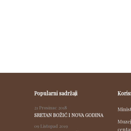
Popularni sadržaji
Koris
21 Prosinac 2018
Minis
SRETAN BOŽIĆ I NOVA GODINA
Muzej
09 Listopad 2019
centa