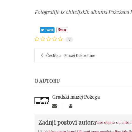
Fotografije iz obiteljskih albuma Požežana Kl
Tweet
0
Čestitka - Muzej Đakovštine
O AUTORU
Gradski muzej Požega
Zadnji postovi autora
Više objava od autor
Veličanstven ženski likovni opus predstavljen izlož