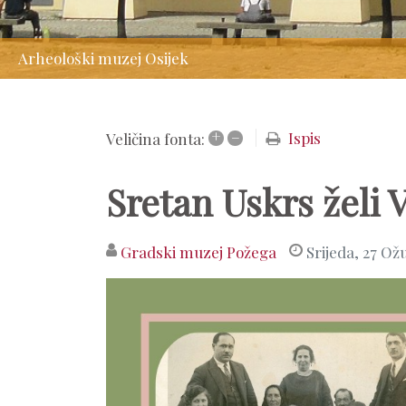
Arheološki muzej Osijek
+
–
Ispis
Veličina fonta:
Sretan Uskrs želi
Gradski muzej Požega
Srijeda, 27 Ož