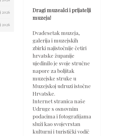
Dragi muzealci i prijatelji
j 2026
muzeja!
j 2026
Dvadesetak muzeja,
galerija i muzejskih
zbirki najistočnije četiri
hrvatske županije
ujedinilo je svoje stručne
napore za boljitak
muzejske struke u
Muzejskoj udruzi istočne
Hrvatske.
Internet stranica naše
Udruge s osnovnim
podacima i fotografijama
služi kao svojevrstan
kulturni i turistički vodič