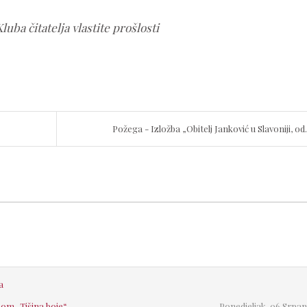
uba čitatelja vlastite prošlosti
Požega - Izložba „Obitelj Janković u Slavoniji, od.
a
bom „Tišina boje“
Ponedjeljak, 06 Srpan