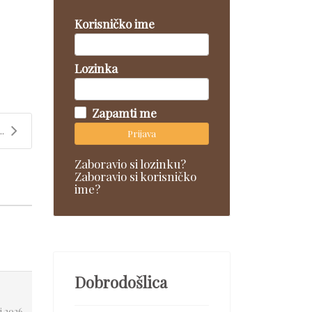
Korisničko ime
Lozinka
Zapamti me
..
Prijava
Zaboravio si lozinku?
Zaboravio si korisničko
ime?
Dobrodošlica
j 2026