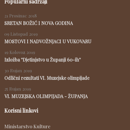
Popularni sadržaji
21 Prosinac 2018
SRETAN BOŽIĆ I NOVA GODINA
09 Listopad 2019
MOSTOVI I NADVOŽNJACI U VUKOVARU
19 Kolovoz 2019
Izložba ''Djetinjstvo u Županji 60-ih''
30 Rujan 2019
Odlični rezultati VI. Muzejske olimpijade
25 Rujan 2019
VI. MUZEJSKA OLIMPIJADA - ŽUPANJA
Korisni linkovi
Ministarstvo Kulture