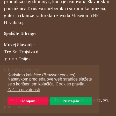
pronalazi u godini 1951., kada je osnovana Slavonskoj
podružnica Društva službenika i suradnika muzeja,
galerija i konzervatorskih zavoda Museion u NR
Hrvatskoj.
Sjedište Udruge:
Muzej Slavonije
Trg Sv. Trojstva 6
31 000 Osijek
tel: +385 31 250 731
Koristimo kolačiće (Browser cookies).
Nastavkom pregleda ove web stranice slažete
se s korištenjem kolačića.
Cookies pravila
Zaštita privatnosti
Copyright © 2010-2018 Muzejska Udruga Istočne Hrvatske, Sva
Odbijam
Pristajem
prava pridržana.