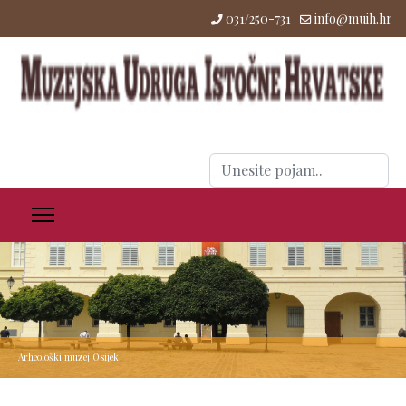
031/250-731
info@muih.hr
Traži
...
Arheološki muzej Osijek