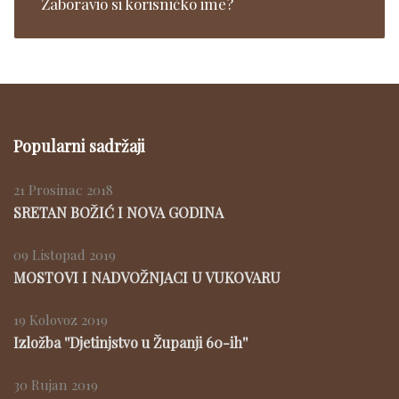
Zaboravio si korisničko ime?
Popularni sadržaji
21 Prosinac 2018
SRETAN BOŽIĆ I NOVA GODINA
09 Listopad 2019
MOSTOVI I NADVOŽNJACI U VUKOVARU
19 Kolovoz 2019
Izložba ''Djetinjstvo u Županji 60-ih''
30 Rujan 2019