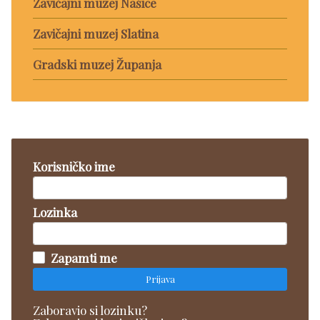
Zavičajni muzej Našice
Zavičajni muzej Slatina
Gradski muzej Županja
Korisničko ime
Lozinka
Zapamti me
Prijava
Zaboravio si lozinku?