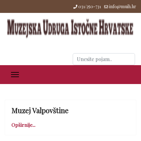
031/250-731
info@muih.hr
Traži
...
Muzej Valpovštine
Opširnije...