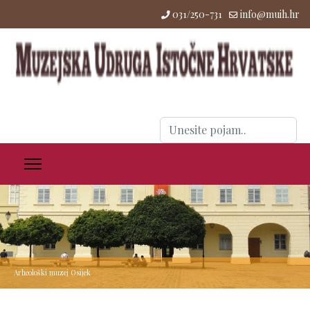
031/250-731
info@muih.hr
Traži
...
Arheološki muzej Osijek