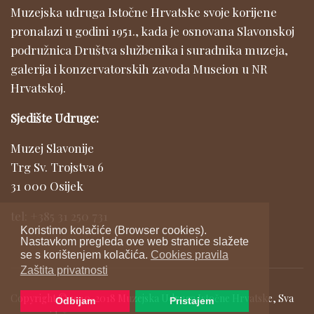
Muzejska udruga Istočne Hrvatske svoje korijene
pronalazi u godini 1951., kada je osnovana Slavonskoj
podružnica Društva službenika i suradnika muzeja,
galerija i konzervatorskih zavoda Museion u NR
Hrvatskoj.
Sjedište Udruge:
Muzej Slavonije
Trg Sv. Trojstva 6
31 000 Osijek
tel: +385 31 250 731
Koristimo kolačiće (Browser cookies).
Nastavkom pregleda ove web stranice slažete
se s korištenjem kolačića.
Cookies pravila
Zaštita privatnosti
Copyright © 2010-2018 Muzejska Udruga Istočne Hrvatske, Sva
Odbijam
Pristajem