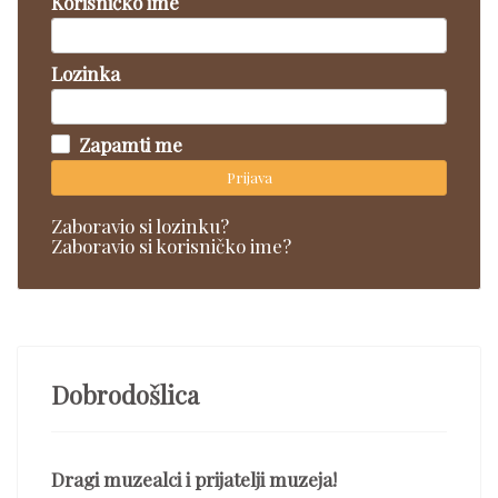
Korisničko ime
Lozinka
Zapamti me
Prijava
Zaboravio si lozinku?
Zaboravio si korisničko ime?
Dobrodošlica
Dragi muzealci i prijatelji muzeja!