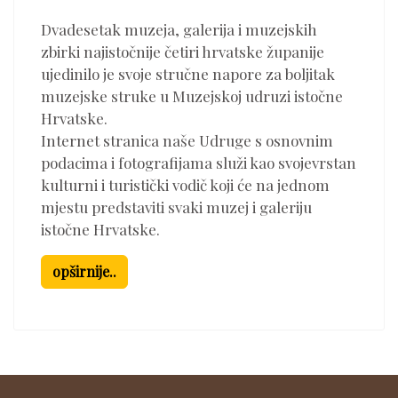
Dvadesetak muzeja, galerija i muzejskih
zbirki najistočnije četiri hrvatske županije
ujedinilo je svoje stručne napore za boljitak
muzejske struke u Muzejskoj udruzi istočne
Hrvatske.
Internet stranica naše Udruge s osnovnim
podacima i fotografijama služi kao svojevrstan
kulturni i turistički vodič koji će na jednom
mjestu predstaviti svaki muzej i galeriju
istočne Hrvatske.
opširnije..