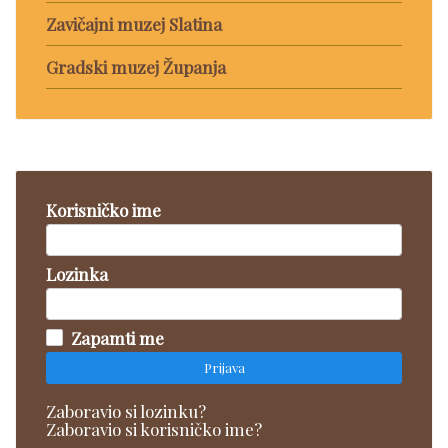
Zavičajni muzej Slatina
Gradski muzej Županja
Korisničko ime
Lozinka
Zapamti me
Prijava
Zaboravio si lozinku?
Zaboravio si korisničko ime?