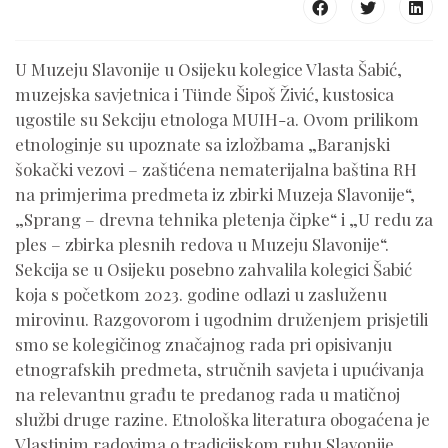
U Muzeju Slavonije u Osijeku kolegice Vlasta Šabić,
muzejska savjetnica i Tünde Šipoš Živić, kustosica
ugostile su Sekciju etnologa MUIH-a. Ovom prilikom
etnologinje su upoznate sa izložbama „Baranjski
šokački vezovi – zaštićena nematerijalna baština RH
na primjerima predmeta iz zbirki Muzeja Slavonije“,
„Sprang – drevna tehnika pletenja čipke“ i „U redu za
ples – zbirka plesnih redova u Muzeju Slavonije“.
Sekcija se u Osijeku posebno zahvalila kolegici Šabić
koja s početkom 2023. godine odlazi u zasluženu
mirovinu. Razgovorom i ugodnim druženjem prisjetili
smo se kolegičinog značajnog rada pri opisivanju
etnografskih predmeta, stručnih savjeta i upućivanja
na relevantnu građu te predanog rada u matičnoj
službi druge razine. Etnološka literatura obogaćena je
Vlastinim radovima o tradicijskom ruhu Slavonije,