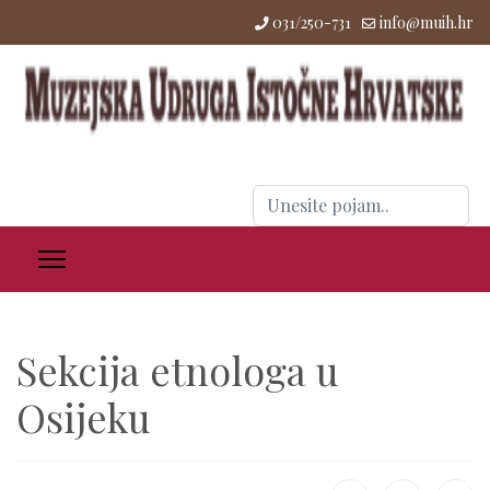
031/250-731
info@muih.hr
Traži
...
Sekcija etnologa u
Osijeku