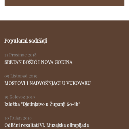
Popularni sadržaji
21 Prosinac 2018
SRETAN BOŽIĆ I NOVA GODINA
09 Listopad 2019
MOSTOVI I NADVOŽNJACI U VUKOVARU
19 Kolovoz 2019
Izložba ''Djetinjstvo u Županji 60-ih''
30 Rujan 2019
Odlični rezultati VI. Muzejske olimpijade