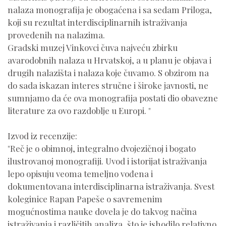
nalaza monografija je obogaćena i sa sedam Priloga,
koji su rezultat interdisciplinarnih istraživanja
provedenih na nalazima.
Gradski muzej Vinkovci čuva najveću zbirku
avarodobnih nalaza u Hrvatskoj, a u planu je objava i
drugih nalazišta i nalaza koje čuvamo. S obzirom na
do sada iskazan interes stručne i široke javnosti, ne
sumnjamo da će ova monografija postati dio obavezne
literature za ovo razdoblje u Europi. "
Izvod iz recenzije:
"Reč je o obimnoj, integralno dvojezičnoj i bogato
ilustrovanoj monografiji. Uvod i istorijat istraživanja
lepo opisuju veoma temeljno vođena i
dokumentovana interdisciplinarna istraživanja. Svest
koleginice Rapan Papeše o savremenim
mogućnostima nauke dovela je do takvog načina
istraživanja i različitih analiza, što je ishodilo relativno