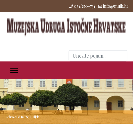
031/250-731
info@muih.hr
Traži
...
Arheološki muzej Osijek