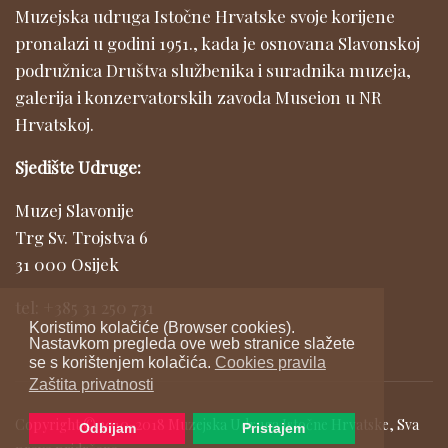
Muzejska udruga Istočne Hrvatske svoje korijene
pronalazi u godini 1951., kada je osnovana Slavonskoj
podružnica Društva službenika i suradnika muzeja,
galerija i konzervatorskih zavoda Museion u NR
Hrvatskoj.
Sjedište Udruge:
Muzej Slavonije
Trg Sv. Trojstva 6
31 000 Osijek
tel: +385 31 250 731
Koristimo kolačiće (Browser cookies).
Nastavkom pregleda ove web stranice slažete
se s korištenjem kolačića.
Cookies pravila
Zaštita privatnosti
Copyright © 2010-2018 Muzejska Udruga Istočne Hrvatske, Sva
Odbijam
Pristajem