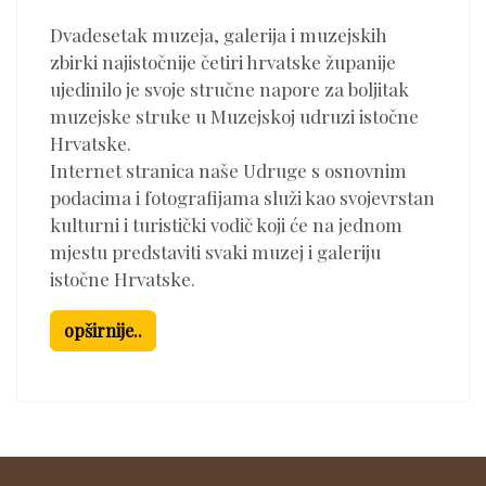
Dvadesetak muzeja, galerija i muzejskih
zbirki najistočnije četiri hrvatske županije
ujedinilo je svoje stručne napore za boljitak
muzejske struke u Muzejskoj udruzi istočne
Hrvatske.
Internet stranica naše Udruge s osnovnim
podacima i fotografijama služi kao svojevrstan
kulturni i turistički vodič koji će na jednom
mjestu predstaviti svaki muzej i galeriju
istočne Hrvatske.
opširnije..