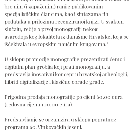
brojnim (i zapaženim) ranije publikovanim
specijalističkim člancima, kao i sintezama tih
podataka u prilozima recenziranoj knjizi. U svakom
slučaju, reč je o prvoj monografiji nekog
avarodopskog lokaliteta iz današnje Hrvatske, koja se
iščekivala u evropskim naučnim krugovima."
U sklopu promocije monografije prezentirati ćemo i
digitalni plan groblja koji prati monografiju, a
predstavlja inovativni koncept u hrvatskoj arheologiji,
hibrid digitalizacije i klasične obrade građe.
Prigodna prodaja monografije po cijeni 60,00 eura
(redovna cijena 100,00 eura).
Predstavljanje se organizira u sklopu popratnog
programa 60. Vinkovačkih jeseni.