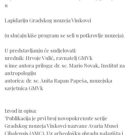
u
Lapidariju Gradskog muzeja Vinkovci
(u slučaju kiše program se seli u potkrovlje muzeja).
U predstavljanju će sudjelovati:
urednik: Hrvoje Vulić, ravnatelj GMVk
u ime autora priloga: dr. sc. Mario Novak, Institut za
antropologiju
autorica: dr. sc. Anita Rapan Papeša, muzejska
savjetnica GMVk
Izvod iz opisa:
"Publikacija je prvi broj novopokrenute serije
Gradskog muzeja Vinkovci nazvane Avaria Musei
Cibalensis (AMC). Uz arheološku obradu nalazišta i