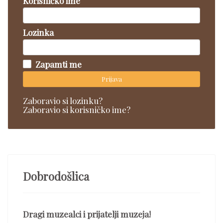
Korisničko ime
Lozinka
Zapamti me
Prijava
Zaboravio si lozinku?
Zaboravio si korisničko ime?
Dobrodošlica
Dragi muzealci i prijatelji muzeja!