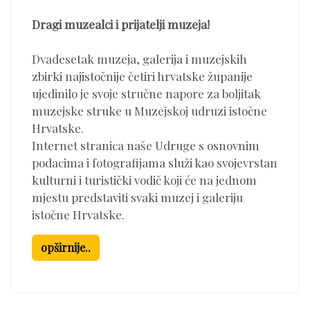
Dragi muzealci i prijatelji muzeja!
Dvadesetak muzeja, galerija i muzejskih
zbirki najistočnije četiri hrvatske županije
ujedinilo je svoje stručne napore za boljitak
muzejske struke u Muzejskoj udruzi istočne
Hrvatske.
Internet stranica naše Udruge s osnovnim
podacima i fotografijama služi kao svojevrstan
kulturni i turistički vodič koji će na jednom
mjestu predstaviti svaki muzej i galeriju
istočne Hrvatske.
opširnije..