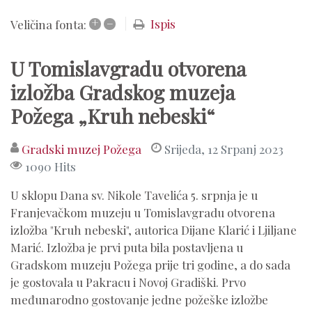
+
–
Ispis
Veličina fonta:
U Tomislavgradu otvorena
izložba Gradskog muzeja
Požega „Kruh nebeski“
Gradski muzej Požega
Srijeda, 12 Srpanj 2023
1090 Hits
U sklopu Dana sv. Nikole Tavelića 5. srpnja je u
Franjevačkom muzeju u Tomislavgradu otvorena
izložba "Kruh nebeski", autorica Dijane Klarić i Ljiljane
Marić. Izložba je prvi puta bila postavljena u
Gradskom muzeju Požega prije tri godine, a do sada
je gostovala u Pakracu i Novoj Gradiški. Prvo
međunarodno gostovanje jedne požeške izložbe