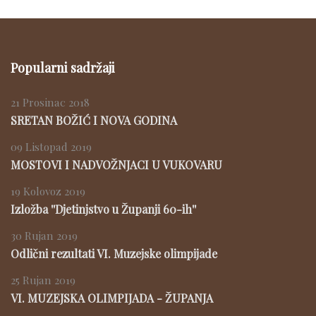
Popularni sadržaji
21 Prosinac 2018
SRETAN BOŽIĆ I NOVA GODINA
09 Listopad 2019
MOSTOVI I NADVOŽNJACI U VUKOVARU
19 Kolovoz 2019
Izložba ''Djetinjstvo u Županji 60-ih''
30 Rujan 2019
Odlični rezultati VI. Muzejske olimpijade
25 Rujan 2019
VI. MUZEJSKA OLIMPIJADA - ŽUPANJA