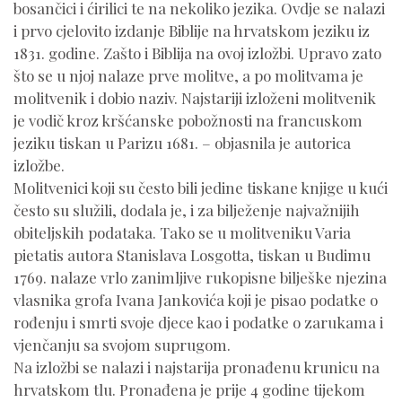
bosančici i ćirilici te na nekoliko jezika. Ovdje se nalazi
i prvo cjelovito izdanje Biblije na hrvatskom jeziku iz
1831. godine. Zašto i Biblija na ovoj izložbi. Upravo zato
što se u njoj nalaze prve molitve, a po molitvama je
molitvenik i dobio naziv. Najstariji izloženi molitvenik
je vodič kroz kršćanske pobožnosti na francuskom
jeziku tiskan u Parizu 1681. – objasnila je autorica
izložbe.
Molitvenici koji su često bili jedine tiskane knjige u kući
često su služili, dodala je, i za bilježenje najvažnijih
obiteljskih podataka. Tako se u molitveniku Varia
pietatis autora Stanislava Losgotta, tiskan u Budimu
1769. nalaze vrlo zanimljive rukopisne bilješke njezina
vlasnika grofa Ivana Jankovića koji je pisao podatke o
rođenju i smrti svoje djece kao i podatke o zarukama i
vjenčanju sa svojom suprugom.
Na izložbi se nalazi i najstarija pronađenu krunicu na
hrvatskom tlu. Pronađena je prije 4 godine tijekom