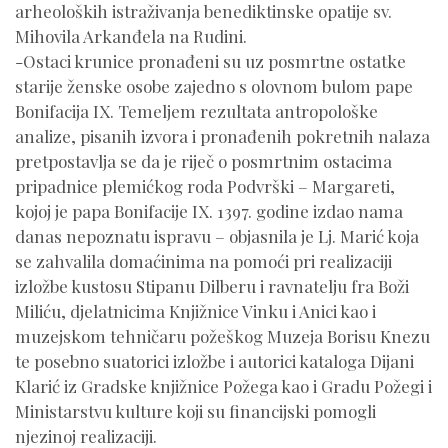
arheoloških istraživanja benediktinske opatije sv.
Mihovila Arkanđela na Rudini.
-Ostaci krunice pronađeni su uz posmrtne ostatke
starije ženske osobe zajedno s olovnom bulom pape
Bonifacija IX. Temeljem rezultata antropološke
analize, pisanih izvora i pronađenih pokretnih nalaza
pretpostavlja se da je riječ o posmrtnim ostacima
pripadnice plemićkog roda Podvrški – Margareti,
kojoj je papa Bonifacije IX. 1397. godine izdao nama
danas nepoznatu ispravu – objasnila je Lj. Marić koja
se zahvalila domaćinima na pomoći pri realizaciji
izložbe kustosu Stipanu Dilberu i ravnatelju fra Boži
Miliću, djelatnicima Knjižnice Vinku i Anici kao i
muzejskom tehničaru požeškog Muzeja Borisu Knezu
te posebno suatorici izložbe i autorici kataloga Dijani
Klarić iz Gradske knjižnice Požega kao i Gradu Požegi i
Ministarstvu kulture koji su financijski pomogli
njezinoj realizaciji.