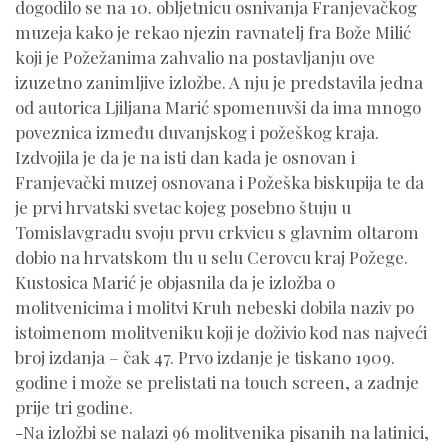
dogodilo se na 10. obljetnicu osnivanja Franjevačkog
muzeja kako je rekao njezin ravnatelj fra Bože Milić
koji je Požežanima zahvalio na postavljanju ove
izuzetno zanimljive izložbe. A nju je predstavila jedna
od autorica Ljiljana Marić spomenuvši da ima mnogo
poveznica između duvanjskog i požeškog kraja.
Izdvojila je da je na isti dan kada je osnovan i
Franjevački muzej osnovana i Požeška biskupija te da
je prvi hrvatski svetac kojeg posebno štuju u
Tomislavgradu svoju prvu crkvicu s glavnim oltarom
dobio na hrvatskom tlu u selu Cerovcu kraj Požege.
Kustosica Marić je objasnila da je izložba o
molitvenicima i molitvi Kruh nebeski dobila naziv po
istoimenom molitveniku koji je doživio kod nas najveći
broj izdanja – čak 47. Prvo izdanje je tiskano 1909.
godine i može se prelistati na touch screen, a zadnje
prije tri godine.
-Na izložbi se nalazi 96 molitvenika pisanih na latinici,