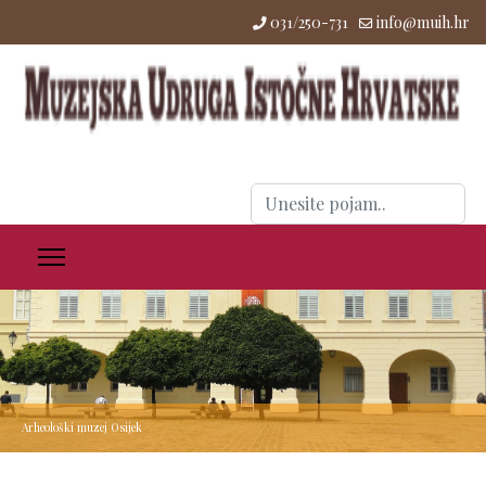
031/250-731
info@muih.hr
Traži
...
Arheološki muzej Osijek