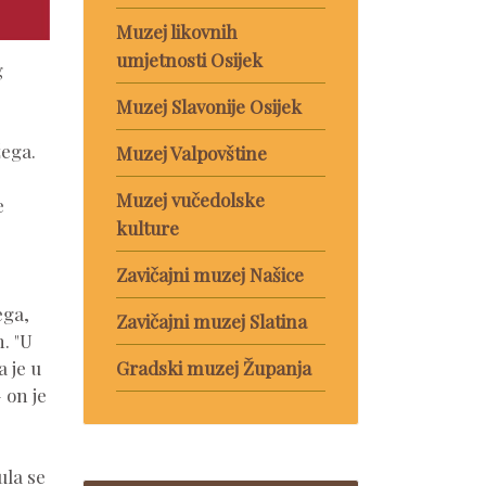
Muzej likovnih
umjetnosti Osijek
g
Muzej Slavonije Osijek
žega.
Muzej Valpovštine
Muzej vučedolske
e
kulture
Zavičajni muzej Našice
ega,
Zavičajni muzej Slatina
. "U
 je u
Gradski muzej Županja
 on je
ula se