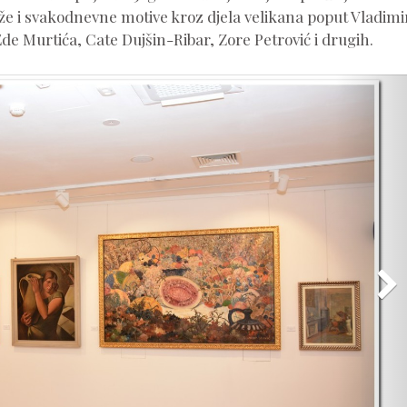
aže i svakodnevne motive kroz djela velikana poput Vladimi
e Murtića, Cate Dujšin-Ribar, Zore Petrović i drugih.