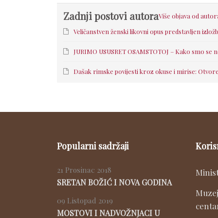
Zadnji postovi autora
Više objava od autor
Veličanstven ženski likovni opus predstavljen izlož
JURIMO USUSRET OSAMSTOTOJ – Kako smo se nekad
Dašak rimske povijesti kroz okuse i mirise: Otvore
Popularni sadržaji
Koris
21 Prosinac 2018
Minis
SRETAN BOŽIĆ I NOVA GODINA
Muzej
09 Listopad 2019
centa
MOSTOVI I NADVOŽNJACI U