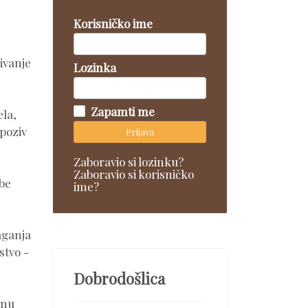
Korisničko ime
ivanje
Lozinka
Zapamti me
ela,
 poziv
Prijava
Zaboravio si lozinku?
Zaboravio si korisničko
be
ime?
laganja
stvo -
Dobrodošlica
enu