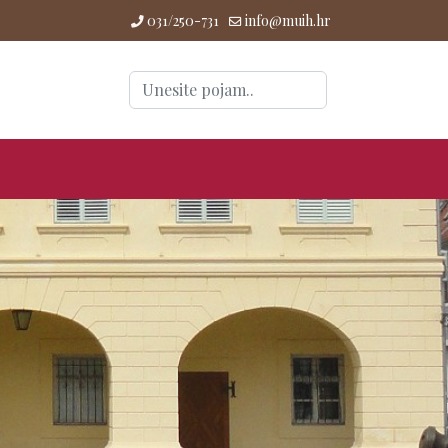
031/250-731
info@muih.hr
Traži
...