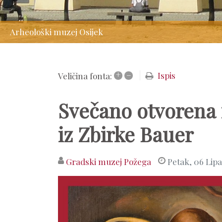
Arheološki muzej Osijek
+
–
Ispis
Veličina fonta:
Svečano otvorena i
iz Zbirke Bauer
Gradski muzej Požega
Petak, 06 Lipa