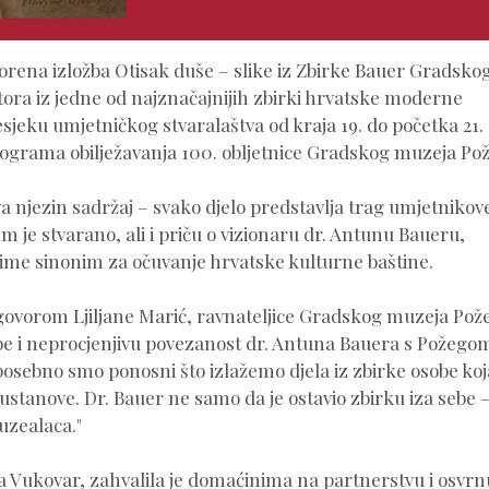
ena izložba Otisak duše – slike iz Zbirke Bauer Gradsko
utora iz jedne od najznačajnijih zbirki hrvatske moderne
sjeku umjetničkog stvaralaštva od kraja 19. do početka 21.
 programa obilježavanja 100. obljetnice Gradskog muzeja Po
va njezin sadržaj – svako djelo predstavlja trag umjetnikov
em je stvarano, ali i priču o vizionaru dr. Antunu Baueru,
 ime sinonim za očuvanje hrvatske kulturne baštine.
govorom Ljiljane Marić, ravnateljice Gradskog muzeja Pož
ožbe i neprocjenjivu povezanost dr. Antuna Bauera s Požegom
posebno smo ponosni što izlažemo djela iz zbirke osobe koja
tanove. Dr. Bauer ne samo da je ostavio zbirku iza sebe –
uzealaca."
a Vukovar, zahvalila je domaćinima na partnerstvu i osvrn