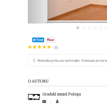
Tweet
1
Muzejska petica za nastavnike: Priznanja za surad
O AUTORU
Gradski muzej Požega