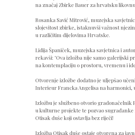
na značaj Zbirke Bauer za hrvatsku likovnu 
Rosanka Savić Mitrović, muzejska savjetnica i
slojevitost zbirke, istaknuvši važnost njez
u različitim dijelovima Hrvatske.
Lidija Španiček, muzejska savjetnica i autoric
rekavši: "Ova izložba nije samo galerijski
na kontemplaciju o prostoru, vremenu i ide
Otvorenje izložbe dodatno je uljepšao uče
Interieur Francka Angelisa na harmonici, 
Izložbu je službeno otvorio gradonačelnik Po
u kulturne projekte te pozvao sugrađanke i 
Otisak duše koji ostavlja bez riječi!
Izložba Otisak duše ostaje otvorena za javno