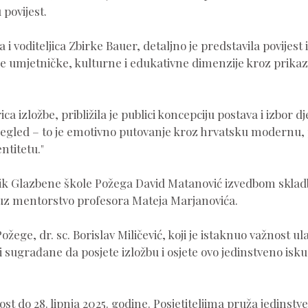
povijest.
 voditeljica Zbirke Bauer, detaljno je predstavila povijest i
ine umjetničke, kulturne i edukativne dimenzije kroz prikaz
a izložbe, približila je publici koncepciju postava i izbor dj
 pregled – to je emotivno putovanje kroz hrvatsku modernu,
ntitetu."
nik Glazbene škole Požega David Matanović izvedbom sklad
uz mentorstvo profesora Mateja Marjanovića.
žege, dr. sc. Borislav Miličević, koji je istaknuo važnost u
sugrađane da posjete izložbu i osjete ovo jedinstveno isku
st do 28. lipnja 2025. godine. Posjetiteljima pruža jedinstv