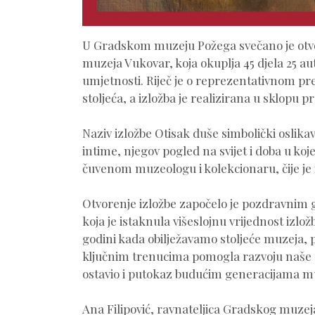
U Gradskom muzeju Požega svečano je otvor
muzeja Vukovar, koja okuplja 45 djela 25 a
umjetnosti. Riječ je o reprezentativnom pre
stoljeća, a izložba je realizirana u sklopu
Naziv izložbe Otisak duše simbolički oslika
intime, njegov pogled na svijet i doba u koj
čuvenom muzeologu i kolekcionaru, čije je
Otvorenje izložbe započelo je pozdravnim 
koja je istaknula višeslojnu vrijednost izl
godini kada obilježavamo stoljeće muzeja, 
ključnim trenucima pomogla razvoju naše us
ostavio i putokaz budućim generacijama m
Ana Filipović, ravnateljica Gradskog muzej