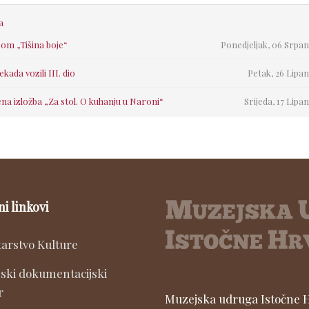
a
bom „Tišina boje“
Ponedjeljak, 06 Srpan
a vozili III. dio
Petak, 26 Lipan
na izložba „Za stol. O kuhanju u Naroni“
Srijeda, 17 Lipan
ni linkovi
tarstvo Kulture
ski dokumentacijski
r
Muzejska udruga Istočne Hr