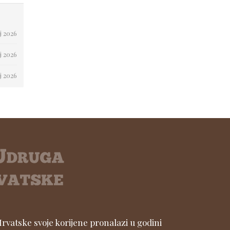
j 2026
j 2026
j 2026
vatske svoje korijene pronalazi u godini