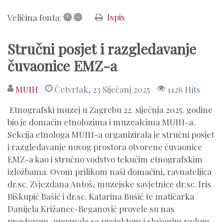
+
–
Ispis
Veličina fonta:
Stručni posjet i razgledavanje
čuvaonice EMZ-a
MUIH
Četvrtak, 23 Siječanj 2025
1126 Hits
Etnografski muzej u Zagrebu 22. siječnja 2025. godine
bio je domaćin etnolozima i muzealcima MUIH-a.
Sekcija etnologa MUIH-a organizirala je stručni posjet
i razgledavanje novog prostora otvorene čuvaonice
EMZ-a kao i stručno vodstvo tekućim etnografskim
izložbama. Ovom prilikom naši domaćini, ravnateljica
dr.sc. Zvjezdana Antoš, muzejske savjetnice dr.sc. Iris
Biškupić Bašić i dr.sc. Katarina Bušić te matičarka
Danijela Križanec-Beganović provele su nas
prostorom, upoznale se projektom i složenim radom