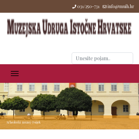
031/250-731
info@muih.hr
Traži
...
Arheološki muzej Osijek