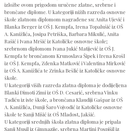
izložbe ovom prigodom uručene zlatne, srebrne i
brončane diplome. U kategoriji nižih razreda osnovne
škole zlatnom diplomom nagrađene su: Anita Ujević i
Blanka Berger iz OŠ J. Kempfa, Irena Topalušić iz OŠ
A. Kanižlića, Josipa Petriška, Barbara Mikulić, Anita
Rašić i Ivana Mršić iz Katoličke osnovne škole;
srebrnom diplomom Ivana Jukić Matijević iz OŠ J.
Kempfa te brončanom Krunoslava Šipek i Irena Krošl
iz OŠ J. Kempfa, Zdenka Matković i Valentina Mirković
iz OŠ A. Kanižlića te Zrinka Bešlić iz Katoličke osnovne
škole.
U kategoriji viših razreda zlatna diploma je dodijeljena
Blanki Đimoti Zimi iz OŠ D. Cesarić, srebrna Vinku
Tadiću iz iste škole, a brončana Klaudiji Gašpar iz OŠ
A. Kanižlića, Dunji Šaro Vojvodić iz Katoličke osnovne
škole te Sanji Mišić iz OŠ Mladost, Jakšić.
U kategoriji srednjih škola zlatna diploma je pripala
Sanji Musil iz Gimnazije, srebrna Martini Pospišil iz