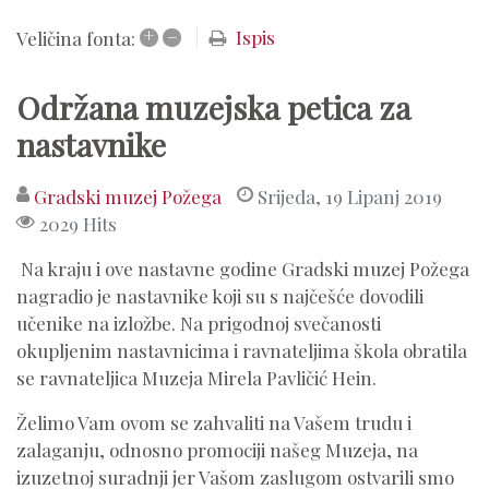
+
–
Ispis
Veličina fonta:
Održana muzejska petica za
nastavnike
Gradski muzej Požega
Srijeda, 19 Lipanj 2019
2029 Hits
Na kraju i ove nastavne godine Gradski muzej Požega
nagradio je nastavnike koji su s najčešće dovodili
učenike na izložbe. Na prigodnoj svečanosti
okupljenim nastavnicima i ravnateljima škola obratila
se ravnateljica Muzeja Mirela Pavličić Hein.
Želimo Vam ovom se zahvaliti na Vašem trudu i
zalaganju, odnosno promociji našeg Muzeja, na
izuzetnoj suradnji jer Vašom zaslugom ostvarili smo