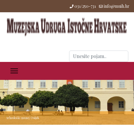
031/250-731
info@muih.hr
Traži
...
Arheološki muzej Osijek