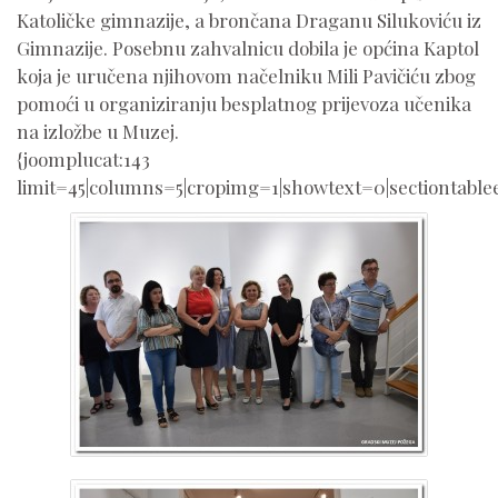
Katoličke gimnazije, a brončana Draganu Silukoviću iz
Gimnazije. Posebnu zahvalnicu dobila je općina Kaptol
koja je uručena njihovom načelniku Mili Pavičiću zbog
pomoći u organiziranju besplatnog prijevoza učenika
na izložbe u Muzej.
{joomplucat:143
limit=45|columns=5|cropimg=1|showtext=0|sectiontable