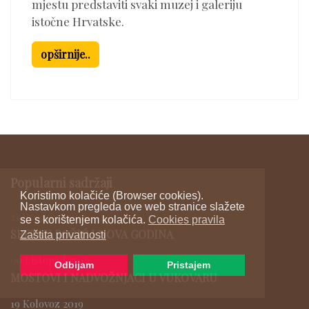
mjestu predstaviti svaki muzej i galeriju
istočne Hrvatske.
opširnije..
Popularni sadržaji
Koristimo kolačiće (Browser cookies).
Nastavkom pregleda ove web stranice slažete
21 Prosinac 2018
se s korištenjem kolačića.
Cookies pravila
SRETAN BOŽIĆ I NOVA GODINA
Zaštita privatnosti
09 Listopad 2019
Odbijam
Pristajem
MOSTOVI I NADVOŽNJACI U VUKOVARU
19 Kolovoz 2019