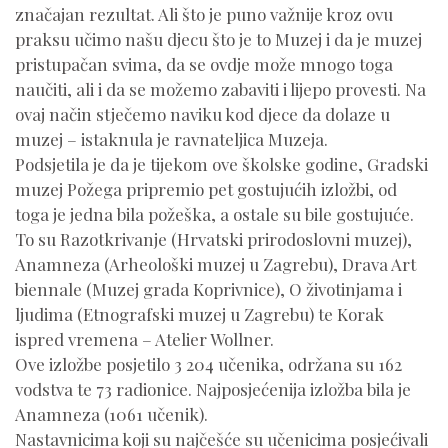
značajan rezultat. Ali što je puno važnije kroz ovu
praksu učimo našu djecu što je to Muzej i da je muzej
pristupačan svima, da se ovdje može mnogo toga
naučiti, ali i da se možemo zabaviti i lijepo provesti. Na
ovaj način stječemo naviku kod djece da dolaze u
muzej – istaknula je ravnateljica Muzeja.
Podsjetila je da je tijekom ove školske godine, Gradski
muzej Požega pripremio pet gostujućih izložbi, od
toga je jedna bila požeška, a ostale su bile gostujuće.
To su Razotkrivanje (Hrvatski prirodoslovni muzej),
Anamneza (Arheološki muzej u Zagrebu), Drava Art
biennale (Muzej grada Koprivnice), O životinjama i
ljudima (Etnografski muzej u Zagrebu) te Korak
ispred vremena – Atelier Wollner.
Ove izložbe posjetilo 3 204 učenika, održana su 162
vodstva te 73 radionice. Najposjećenija izložba bila je
Anamneza (1061 učenik).
Nastavnicima koji su najčešće su učenicima posjećivali