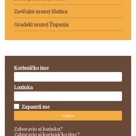
Zavičajni muzej Slatina
Gradski muzej Županja
Korisničko ime
Lozinka
Zapamti me
Prijava
Zaboravio si lozinku?
Zaboravio si korisničko ime?