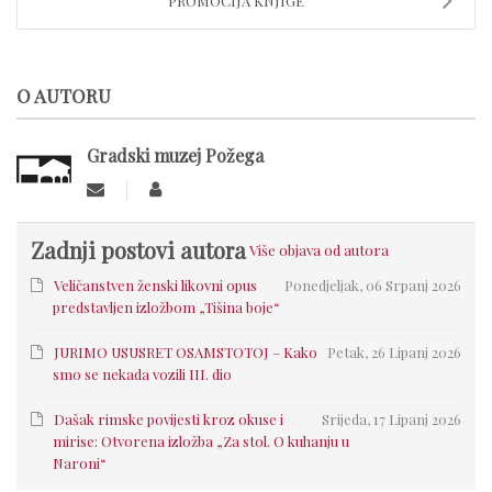
PROMOCIJA KNJIGE
O AUTORU
Gradski muzej Požega
Zadnji postovi autora
Više objava od autora
Veličanstven ženski likovni opus
Ponedjeljak, 06 Srpanj 2026
predstavljen izložbom „Tišina boje“
JURIMO USUSRET OSAMSTOTOJ – Kako
Petak, 26 Lipanj 2026
smo se nekada vozili III. dio
Dašak rimske povijesti kroz okuse i
Srijeda, 17 Lipanj 2026
mirise: Otvorena izložba „Za stol. O kuhanju u
Naroni“