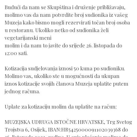
Budući da nam se Skupština i druženje približavaju,
molimo vas da nam potvrdite broj sudionika iz vašeg
Muzeja kako bismo mogli rezervirati točan broj osoba
u restoranu. Ukoliko netko od sudionika želi
vegetarijanski meni
molim i da nam to javite do srijede 26. listopada do
12:00 sati.
Kotizacija sudjelovanja iznosi 50 kuna po sudioniku.
Molimo vas, ukoliko ste u mogućnosti da ukupan
iznos kotizacije svojih članova Muzeja uplatite putem
jednog računa.
Uplate za kotizaciju molim da uplatite na račun:
MUZEJSKA UDRUGA ISTOČNE HRVATSKE, Trg Svetog
Trojstva 6, Osijek, IBAN:HR5425000091102039368 do