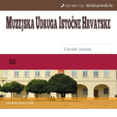
031/250-731
info@muih.hr
Traži
...
Arheološki muzej Osijek