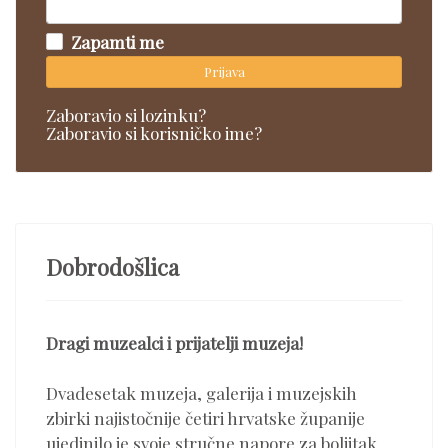
Zapamti me
Prijava
Zaboravio si lozinku?
Zaboravio si korisničko ime?
Dobrodošlica
Dragi muzealci i prijatelji muzeja!
Dvadesetak muzeja, galerija i muzejskih
zbirki najistočnije četiri hrvatske županije
ujedinilo je svoje stručne napore za boljitak