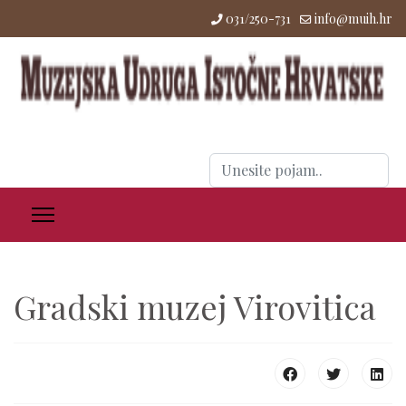
031/250-731
info@muih.hr
Traži
...
Gradski muzej Virovitica