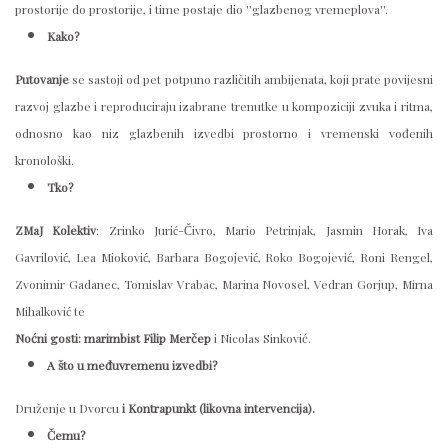
prostorije do prostorije, i time postaje dio ''glazbenog vremeplova''.
Kako?
Putovanje
se sastoji od pet potpuno različitih ambijenata, koji prate povijesni
razvoj glazbe i reproduciraju izabrane trenutke u kompoziciji zvuka i ritma,
odnosno kao niz glazbenih izvedbi prostorno i vremenski vođenih
kronološki.
Tko?
ZMaJ Kolektiv
: Zrinko Jurić-Čivro, Mario Petrinjak, Jasmin Horak, Iva
Gavrilović, Lea Mioković, Barbara Bogojević, Roko Bogojević, Roni Rengel,
Zvonimir Gadanec, Tomislav Vrabac, Marina Novosel, Vedran Gorjup, Mirna
Mihalković te
Noćni gosti: marimbist Filip Merčep
i Nicolas Sinković.
A što u međuvremenu izvedbi?
Druženje u Dvorcu
i Kontrapunkt (likovna intervencija).
Čemu?