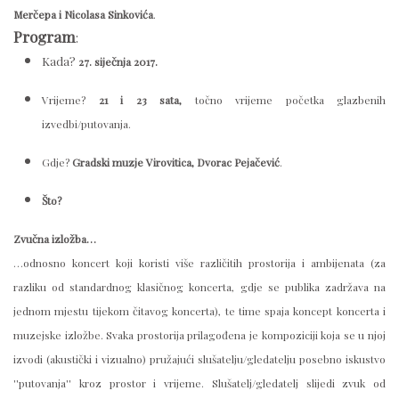
Merčepa i Nicolasa Sinkovića
.
Program
:
Kada?
27. siječnja 2017.
Vrijeme?
21 i 23 sata,
točno vrijeme početka glazbenih
izvedbi/putovanja.
Gdje?
Gradski muzje Virovitica, Dvorac Pejačević
.
Što?
Zvučna izložba…
…odnosno koncert koji koristi više različitih prostorija i ambijenata (za
razliku od standardnog klasičnog koncerta, gdje se publika zadržava na
jednom mjestu tijekom čitavog koncerta), te time spaja koncept koncerta i
muzejske izložbe. Svaka prostorija prilagođena je kompoziciji koja se u njoj
izvodi (akustički i vizualno) pružajući slušatelju/gledatelju posebno iskustvo
''putovanja'' kroz prostor i vrijeme. Slušatelj/gledatelj slijedi zvuk od