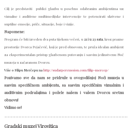
Cilj je predstaviti publici glazbu u posebno odabranim ambijentima uz
vizualne i auditivne multimedijske intervencije te potencirati skrivene i
suptilne emocije, priče, situacije, boje i vizije.
Napomene:
Program će biti izveden dva puta tijekom večeri, u
21 i u 23 sata
, kroz prazne
prostorije Dvorca Pejačević, koji je pred obnovom, te pruža idealan ambijent
za eksperimentalan pristup glazbenom putovanju i sasvim jedinstvenu Noć
muzeja u začaranom Dvorcu.
Više o Filipu Merčepu na
http://sudarpercussion.com/filip-mercep/
Pozivamo sve da nam se pridruže u ovogodišnjoj Noći muzeja u
sasvim specifičnom ambijentu, sa sasvim specifičnim vizualnim i
auditivnim podražajima i požele našem i vašem Dvorcu sretnu
obnovu!
Vidimo se!
___________________________________________
Gradski muzej Virovitica